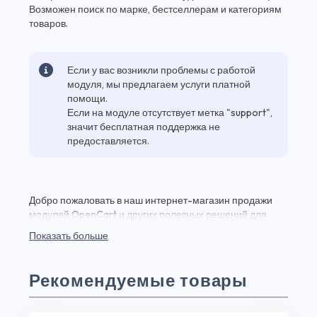
Возможен поиск по марке, бестселлерам и категориям
товаров.
Если у вас возникли проблемы с работой
модуля, мы предлагаем услуги платной
помощи.
Если на модуле отсутствует метка "support",
значит бесплатная поддержка не
предоставляется.
Добро пожаловать в наш интернет-магазин продажи
модулей OpenCart и других полезных решений для
вашего веб-проекта! Здесь вы найдете Opencart —
Показать больше
Online Pharmacy — Магазин медицинских препаратов и
множество других качественных плагинов и модулей
для веб-разработки по выгодным ценам. Opencart —
Рекомендуемые товары
Online Pharmacy — Магазин медицинских препаратов -
это мощный инструмент, который позволит вам
управлять загрузками на вашем сайте. Вы можете