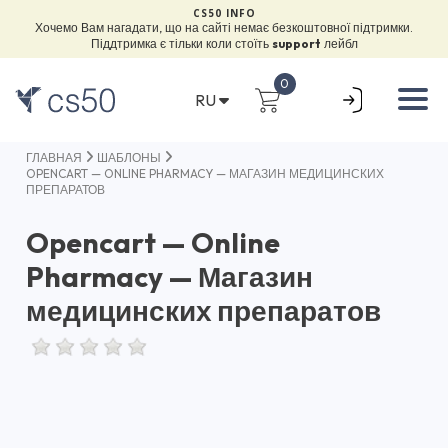
CS50 INFO
Хочемо Вам нагадати, що на сайті немає безкоштовної підтримки.
Піддтримка є тільки коли стоїть
support
лейбл
0
RU
ГЛАВНАЯ
ШАБЛОНЫ
OPENCART — ONLINE PHARMACY — МАГАЗИН МЕДИЦИНСКИХ
ПРЕПАРАТОВ
Opencart — Online
Pharmacy — Магазин
медицинских препаратов