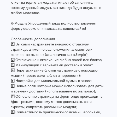
клиенты теряются когда начинают её заполнять,
поэтому данный модуль как никогда будет актуален в
любом магазине.
❇️ Модуль Упрощенный заказ полностью заменяет
форму оформления заказа на вашем сайте!
Особенности дополнения:
1️⃣ Вы сами настраиваете внешнюю страктуру
страницы, а именно расположения элементов и
количество колонок (аналогично как в Simple);
2️⃣ Отключение и включение любых полей или блоков;
3️⃣ Манипуляции с вариантами доставок и оплат;
4️⃣ Перетаскивание блоков на странице с помощью
мышки (просто зажать блок и перенести);
5️⃣ Настройка для минимальной суммы в заказе;
6️⃣ Новые поля, которые можно использовать для даты
и времени доставки (использование по желанию);
7️⃣ Обновление страницы на фронтенде происходит в
Ajax - режиме, поэтому можно дописывать свои
скрипты, сопрягать различные модули;
8️⃣ Совместимость практически со всеми шаблонами;