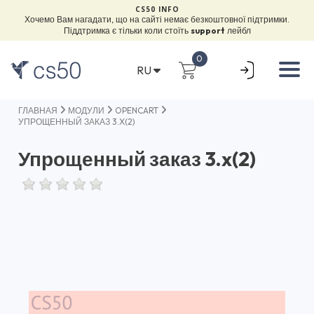
CS50 INFO
Хочемо Вам нагадати, що на сайті немає безкоштовної підтримки.
Піддтримка є тільки коли стоїть
support
лейбл
0
RU
ГЛАВНАЯ
МОДУЛИ
OPENCART
УПРОЩЕННЫЙ ЗАКАЗ 3.X(2)
Упрощенный заказ 3.x(2)