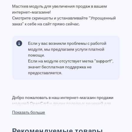
Мастхев модуль для увеличения продаж в вашем
интернет-магазине!
Смотрите скриншоты и устанавливайте "Упрощенный
заказ" к себе на сайт прямо сейчас.
Если у вас возникли проблемы с работой
модуля, мы предлагаем услуги платной
помощи.
Если на модуле отсутствует метка "support",
значит бесплатная поддержка не
предоставляется.
Добро пожаловать в наш интернет-магазин продажи
модулей OpenCart и других полезных решений для
вашего веб-проекта! Здесь вы найдете Упрощенный
Показать больше
заказ 3.x(2) и множество других качественных плагинов
и модулей для веб-разработки по выгодным ценам.
Упрощенный заказ 3.x(2) - это мощный инструмент,
Рекомендуемые товары