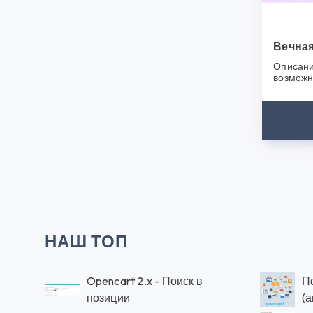
Спасибо,
Вечная
Описани
возможн
сайта, б
появитьс
НАШ ТОП
Opencart 2.x - Поиск в
П
позиции
(а