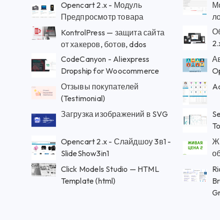
Opencart 2.x - Модуль
М
Предпросмотр товара
ло
О
KontrolPress — защита сайта
2.
от хакеров, ботов, ddos
CodeCanyon - Aliexpress
А
Dropship for Woocommerce
O
Отзывы покупателей
Ac
(Testimonial)
Загрузка изображений в SVG
Se
To
Opencart 2.x - Слайдшоу 3в1 -
Ж
SlideShow3in1
о
Click Models Studio — HTML
Ri
Template (html)
B
Gr