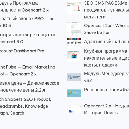
одуль Программа
SEO CMS PAGES:Мет
яльности Opencart 2.x
продуктов - уникал
мета-теги
братный звонок PRO — oc
x 10.3
Opencart 2.x - What
Share Button
вторизация через соцсети
pencart 3.0
Адаптивный шаблон
count Dashboard Pro
Клубная программа
накопительные и ди
карты, подарки
ndPulse — Email Marketing
Модуль Менеджер з
ol — Opencart 2.x
v3.4
ивая цена — Динамическое
Резервные копии (ba
бновление цены 2.2.4
ch Snippets SEO Product,
Opencart 2.x - Неда
readcrumbs, Knowledge
История Поиска
aph, Search