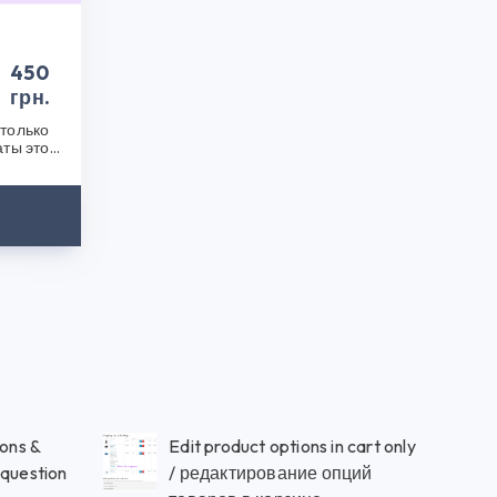
450
грн.
только
аты этой
после..
ions &
Edit product options in cart only
question
/ редактирование опций