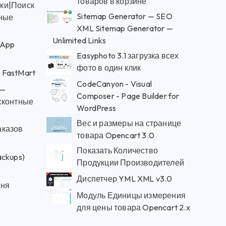
товаров в корзине
ки|Поиск
Sitemap Generator — SEO
ьные
XML Sitemap Generator —
Unlimited Links
sApp
Easyphoto 3.1 загрузка всех
фото в один клик
 FastMart
CodeCanyon - Visual
 —
Composer - Page Builder for
сконтные
WordPress
Вес и размеры на странице
аказов
товара Opencart 3.0
Показать Количество
ckups)
Продукции Производителей
Диспетчер YML XML v3.0
вня
Модуль Единицы измерения
для цены товара Opencart 2.x