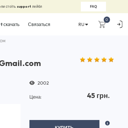
оли стоїть
support
лейбл
FAQ
0
RU
t скачать
Связаться
COM
 Gmail.com
2002
45 грн.
Цена:
КУПИТЬ