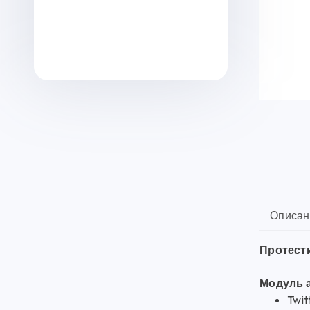
Описан
Протести
Модуль а
Twit