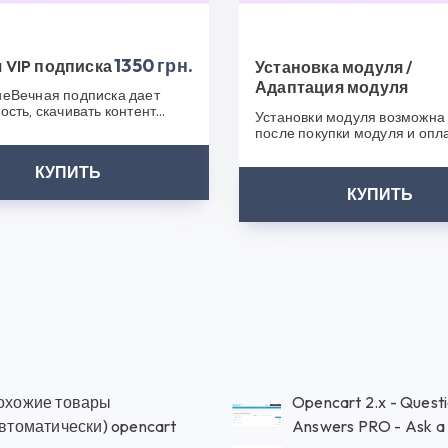
 что выбрали CS50!
1350 грн.
 VIP подписка
Установка модуля /
Адаптация модуля
еВечная подписка дает
ость, скачивать контент
Установки модуля возможна 
ез ограничения.У Вас
после покупки модуля и опл
я н..
услуги. Мы свяжемся с вами 
КУПИТЬ
КУПИТЬ
охожие товары
Opencart 2.x - Quest
втоматически) opencart
Answers PRO - Ask a 