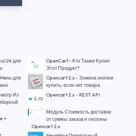
ат24 для
OpenCart - Кто Также Купил
5x
Этот Продукт?
 Menu для
Opencart 2.x - Замена кнопки
sion
купить, если нет товара
смотр Из
Opencart 2.x - REST API
иборной
Модуль Стоимость доставки
e +
от суммы заказа и геозоны
Opencart 2.x
r
Newsblog Прекрасный