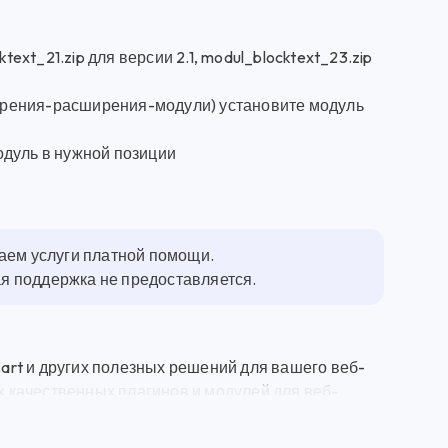
ext_21.zip для версии 2.1, modul_blocktext_23.zip
ирения-расширения-модули) установите модуль
одуль в нужной позиции
гаем услуги платной помощи.
ная поддержка не предоставляется.
rt и других полезных решений для вашего веб-
их качественных плагинов и модулей для веб-
й инструмент, который позволит вам управлять
вать его прямо сейчас. Также, у нас есть