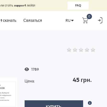
оли стоїть
support
лейбл
FAQ
0
RU
t скачать
Связаться
1789
45 грн.
Цена:
КУПИТЬ