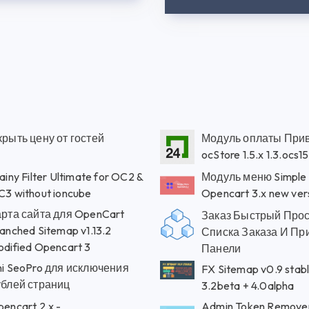
рыть цену от гостей
Модуль оплаты Прив
ocStore 1.5.x 1.3.ocs1
ainy Filter Ultimate for OC2 &
Модуль меню Simple
3 without ioncube
Opencart 3.x new ver
арта сайта для OpenCart
Заказ Быстрый Про
anched Sitemap v1.13.2
Списка Заказа И Пр
dified Opencart 3
Панели
ni SeoPro для исключения
FX Sitemap v0.9 stabl
ублей страниц
3.2beta + 4.0alpha
encart 2.x -
Admin Token Remove