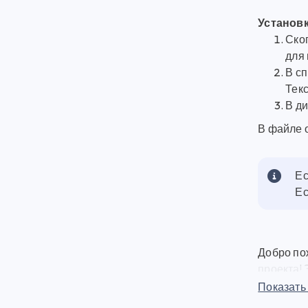
Установк
Скоп
для 
В с
Тек
В д
В файле 
Ес
Ес
Добро по
проекта! 
разработ
Показать
загрузкам