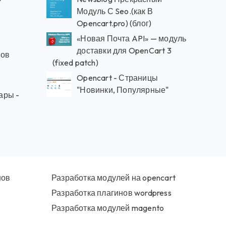
Модуль С Seo.(как В
Opencart.pro) (блог)
«Новая Почта API» — модуль
доставки для OpenCart 3
ров
(fixed patch)
Opencart - Страницы
"Новинки, Популярные"
ары -
нов
Разработка модулей на opencart
Разработка плагинов wordpress
Разработка модулей magento