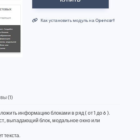
Как установить модуль на Opencart
вы (1)
жить информацию блоками в ряд ( от 1 до 6 ).
т, выпадающий блок, модальное окно или
т текста.