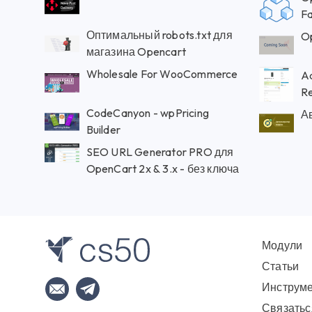
Fa
Оптимальный robots.txt для
Op
магазина Opencart
Wholesale For WooCommerce
Ad
R
CodeCanyon - wpPricing
А
Builder
SEO URL Generator PRO для
OpenCart 2x & 3.x - без ключа
Модули
Статьи
Инструм
Связатьс