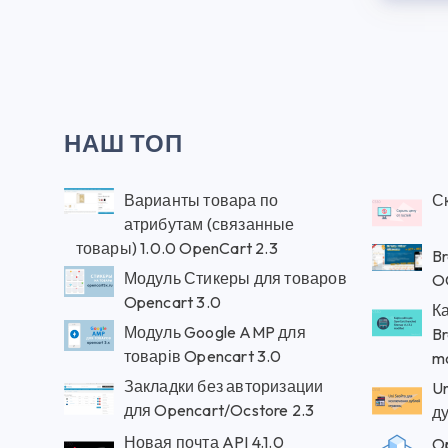
НАШ ТОП
Варианты товара по
Ск
атрибутам (связанные
товары) 1.0.0 OpenCart 2.3
Br
Модуль Стикеры для товаров
OC
Opencart 3.0
К
Модуль Google AMP для
Br
товарів Opencart 3.0
mo
Закладки без авторизации
U
для Opencart/Ocstore 2.3
д
Новая почта API 4.1.0
Op