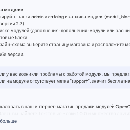
а модуля:
ируйте папки admin и catalog из архива модуля (modul_blockt
версии 2.3)
писке модулей (дополнения-дополнения-модули или расш
стовые блоки
изайн-схема выберите страницу магазина и расположите м
обе версии.
ли у вас возникли проблемы с работой модуля, мы предла
ли на модуле отсутствует метка "support", значит бесплат
жаловать в наш интернет-магазин продажи модулей OpenCa
Здесь вы найдете Текстовые Блоки 1.0.0 и множество друг
ки по выгодным ценам. Текстовые Блоки 1.0.0 - это мощны
 больше
и на вашем сайте. Вы можете приобрести и начать использо