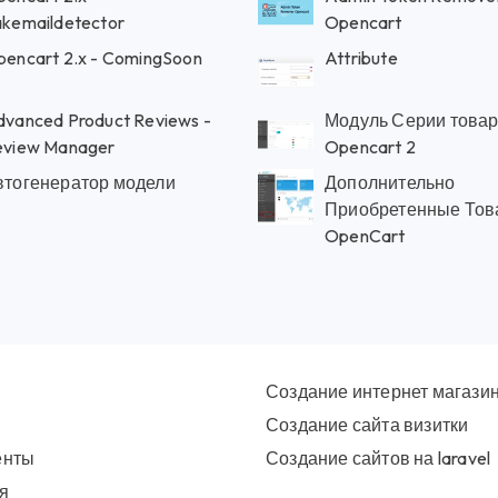
kemaildetector
Opencart
encart 2.x - ComingSoon
Attribute
vanced Product Reviews -
Модуль Серии това
eview Manager
Opencart 2
втогенератор модели
Дополнительно
Приобретенные Тов
OpenCart
Создание интернет магази
Создание сайта визитки
енты
Создание сайтов на laravel
я