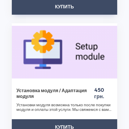
их надежность и безопасность. Не упустите
КУПИТЬ
возможность обогатить функциональность вашего
интернет-магазина с помощью Opencart 2.x - Модуль
Объединение заказов и других наших продуктов.
Посетите наш интернет-магазин плагинов уже сегодня
и сделайте ваш бизнес еще успешнее!
Спасибо, что выбрали CS50!
450
Установка модуля / Адаптация
грн.
модуля
Установки модуля возможна только после покупки
модуля и оплаты этой услуги. Мы свяжемся с вами
после..
КУПИТЬ