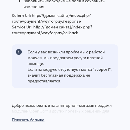
Заполнить необходимые поля и сохранить
изменения
Return Url: http://{домен сайта}/index.php?
route=payment/wayforpay/response
Service Url: http://{домен сайта}/index.php?
route=payment/wayforpay/callback
Если у вас возникли проблемы с работой
модуля, мы предлагаем услуги платной
помощи.
Если на модуле отсутствует метка "support",
значит бесплатная поддержка не
предоставляется.
Добро пожаловать в наш интернет-магазин продажи
модулей OpenCart и других полезных решений для
вашего веб-проекта! Здесь вы найдете Модуль
Показать больше
WayForPay для CMS версии Opencart 3.0* и множество
других качественных плагинов и модулей для веб-