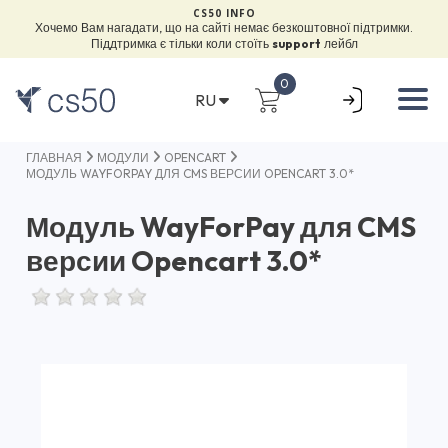
CS50 INFO
Хочемо Вам нагадати, що на сайті немає безкоштовної підтримки.
Піддтримка є тільки коли стоїть
support
лейбл
0
RU
ГЛАВНАЯ
МОДУЛИ
OPENCART
МОДУЛЬ WAYFORPAY ДЛЯ CMS ВЕРСИИ OPENCART 3.0*
Модуль WayForPay для CMS
версии Opencart 3.0*