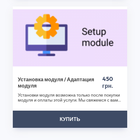
помощью Модуль WayForPay для CMS версии
Opencart 3.0* и других наших продуктов. Посетите наш
интернет-магазин плагинов уже сегодня и сделайте
ваш бизнес еще успешнее!
Спасибо, что выбрали CS50!
450
Установка модуля / Адаптация
грн.
модуля
Установки модуля возможна только после покупки
модуля и оплаты этой услуги. Мы свяжемся с вами
после..
КУПИТЬ