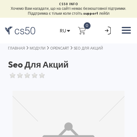
CS50 INFO
Хочемо Вам нагадати, що на сайті немає безкоштовної підтримки.
Піддтримка є тільки коли стоїть
support
лейбл
0
RU
ГЛАВНАЯ
МОДУЛИ
OPENCART
SEO ДЛЯ АКЦИЙ
Seo Для Акций