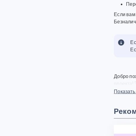
Пер
Если вам 
Безналичн
Ес
Ес
Добро по
проекта! 
качестве
Показать
Украины 
можете пр
Реко
версию Бе
Безналич
плагинов
На нашем