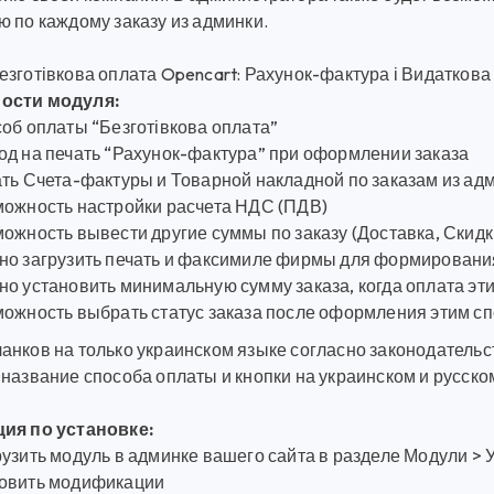
ю по каждому заказу из админки.
зготівкова оплата Opencart: Рахунок-фактура і Видаткова
ости модуля:
об оплаты “Безготівкова оплата”
од на печать “Рахунок-фактура” при оформлении заказа
ать Счета-фактуры и Товарной накладной по заказам из ад
можность настройки расчета НДС (ПДВ)
ожность вывести другие суммы по заказу (Доставка, Скидк
но загрузить печать и факсимиле фирмы для формирования
о установить минимальную сумму заказа, когда оплата эт
можность выбрать статус заказа после оформления этим с
анков на только украинском языке согласно законодательс
название способа оплаты и кнопки на украинском и русско
ия по установке:
узить модуль в админке вашего сайта в разделе Модули > 
овить модификации