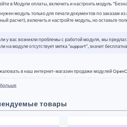
ейти в Модули оплаты, включить и настроить модуль “Безн
нужен модуль только для печати документов по заказам из
ый расчет), включить и настройте модуль, но оставьте пол
ли у вас возникли проблемы с работой модуля, мы предла
ли на модуле отсутствует метка "support", значит бесплат
жаловать в наш интернет-магазин продажи модулей OpenCa
Здесь вы найдете Безналичный расчет (счет на оплату) для
нных плагинов и модулей для веб-разработки по выгодным 
 больше
Opencart 3.0 - это мощный инструмент, который позволит в
иобрести и начать использовать его прямо сейчас. Также, 
мендуемые товары
зналичный расчет (счет на оплату) для Украины Opencart 
ный расчет (счет на оплату) для Украины Opencart 3.0 Мы
, которые помогут вам оптимизировать работу вашего инте
 сайте вы найдете подробные описания каждого продукта 