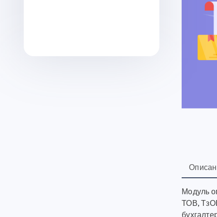
Описан
Модуль о
ТОВ, ТзОВ
бухгалте