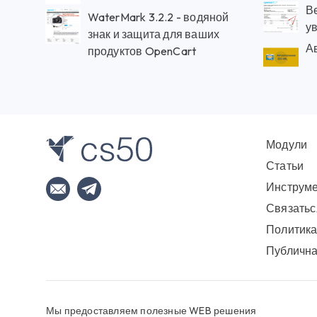
Ве
WaterMark 3.2.2 - водяной
у
знак и защита для ваших
А
продуктов OpenCart
Модули
Статьи
Инструм
Связатьс
Политика
Публична
Мы предоставляем полезные WEB решения