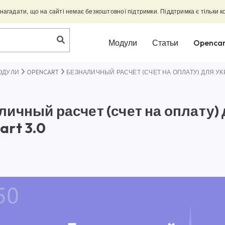
агадати, що на сайті немає безкоштовної підтримки. Піддтримка є тільки к
Модули
Статьи
Opencar
ОДУЛИ
OPENCART
БЕЗНАЛИЧНЫЙ РАСЧЕТ (СЧЕТ НА ОПЛАТУ) ДЛЯ УК
личный расчет (счет на оплату)
art 3.0