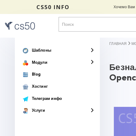
CS50 INFO
Хочемо Вам н
ГЛАВНАЯ
М
Шаблоны
Модули
Безна
Blog
Openc
Хостинг
Телеграм инфо
Услуги