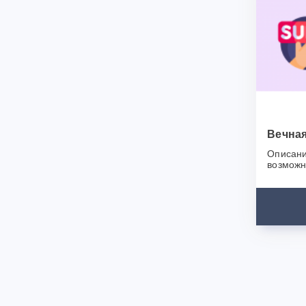
для своег
выгодным
разработ
возможно
для Украи
ваш бизн
Спасибо,
Вечная
Описани
возможн
сайта, б
появитьс