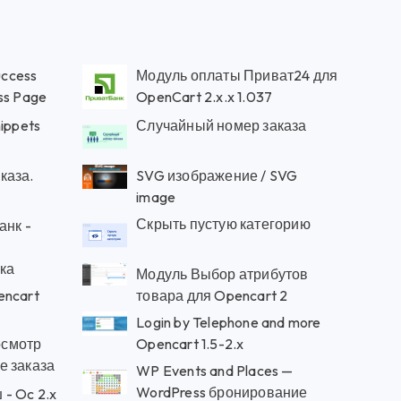
uccess
Модуль оплаты Приват24 для
ss Page
OpenCart 2.x.x 1.037
ippets
Случайный номер заказа
каза.
SVG изображение / SVG
image
Скрыть пустую категорию
анк -
ка
Модуль Выбор атрибутов
encart
товара для Opencart 2
Login by Telephone and more
осмотр
Opencart 1.5-2.x
е заказа
WP Events and Places —
WordPress бронирование
- Oc 2.x