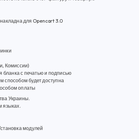
 накладна для Opencart 3.0
минки
и, Комиссии)
 бланка с печатью и подписью
им способом будет доступна
пособом оплаты
тва Украины.
м языках.
Установка модулей