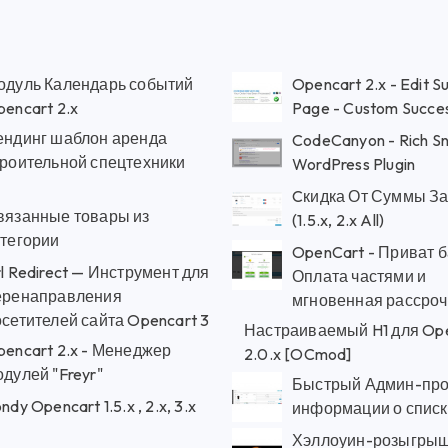
одуль Календарь событий
Opencart 2.x - Edit S
encart 2.x
Page - Custom Succe
ендинг шаблон аренда
CodeCanyon - Rich Sn
троительной спецтехники
WordPress Plugin
Cкидка От Суммы За
вязанные товары из
(1.5.x, 2.x All)
атегории
OpenCart - Приват б
l Redirect — Инструмент для
Оплата частями и
еренаправления
мгновенная рассроч
сетителей сайта Opencart 3
Настраиваемый H1 для Op
pencart 2.x - Менеджер
2.0.x [OCmod]
дулей "Freyr"
Быстрый Админ-пр
ndy Opencart 1.5.x , 2.x, 3.x
информации о списк
Хэллоуин-розыгрыш 