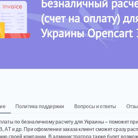
ие
Политика поддержки
Вопросы и ответы
Отзы
платы по безналичному расчету для Украины – поможет при
, АТ и др. При офомлении заказа клиент сможет сразу распе
рию своей компании. В администратора также будет возмож