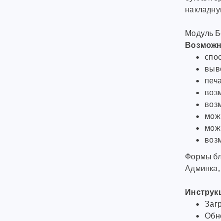
накладну
Модуль Бе
Возможн
спос
выв
печ
воз
возм
мож
можн
воз
Формы бл
Админка, 
Инструкц
Загр
Обн