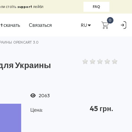
оли стоїть
support
лейбл
FAQ
0
RU
t скачать
Связаться
РАИНЫ OPENCART 3.0
 для Украины
2063
45 грн.
Цена: