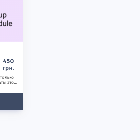
 для Украины Opencart 3.0 в магазине CS50 по
личную поддержку. Наши модули и плагины
х надежность и безопасность. Не упустите
а с помощью Безналичный расчет (счет на оплату)
интернет-магазин плагинов уже сегодня и сделайте
450
грн.
только
аты этой
после..