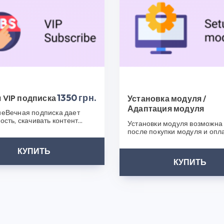
о бизнеса. Покупайте Безналичный расчет (счет на оплату)
 ценам, и мы гарантируем вам качественный продукт и от
аны опытной командой профессионалов, что обеспечивает и
сть обогатить функциональность вашего интернет-магазин
ны Opencart 3.0 и других наших продуктов. Посетите наш 
ес еще успешнее!
 что выбрали CS50!
1350 грн.
 VIP подписка
Установка модуля /
Адаптация модуля
еВечная подписка дает
ость, скачивать контент
Установки модуля возможна 
ез ограничения.У Вас
после покупки модуля и опл
я н..
услуги. Мы свяжемся с вами 
КУПИТЬ
КУПИТЬ