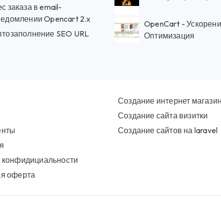
с заказа в email-
ведомлении Opencart 2.x
OpenCart - Ускорен
втозаполнение SEO URL
Оптимизация
Создание интернет магази
Создание сайта визитки
енты
Создание сайтов на laravel
я
 конфидициальности
я оферта