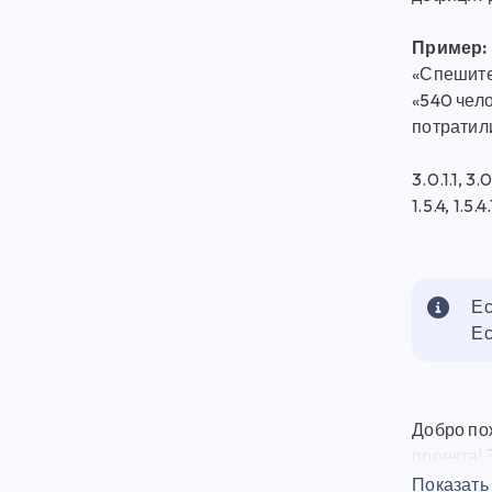
Пример:
«Спешите,
«540 чело
потратили
3.0.1.1, 3.
1.5.4, 1.5.4.
Ес
Ес
Добро по
проекта!
плагинов
Показать