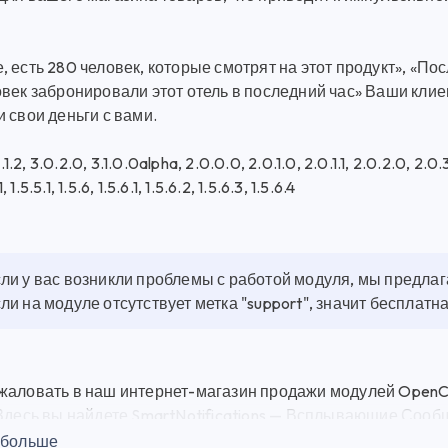
 есть 280 человек, которые смотрят на этот продукт», «По
век забронировали этот отель в последний час» Ваши клиен
 свои деньги с вами.
0.1.2, 3.0.2.0, 3.1.0.0alpha, 2.0.0.0, 2.0.1.0, 2.0.1.1, 2.0.2.0, 2.0.3
1, 1.5.5.1, 1.5.6, 1.5.6.1, 1.5.6.2, 1.5.6.3, 1.5.6.4
ли у вас возникли проблемы с работой модуля, мы предла
ли на модуле отсутствует метка "support", значит бесплат
жаловать в наш интернет-магазин продажи модулей OpenCa
 Здесь вы найдете SmartNotifications — Всплывающие Сооб
 и модулей для веб-разработки по выгодным ценам. SmartN
 больше