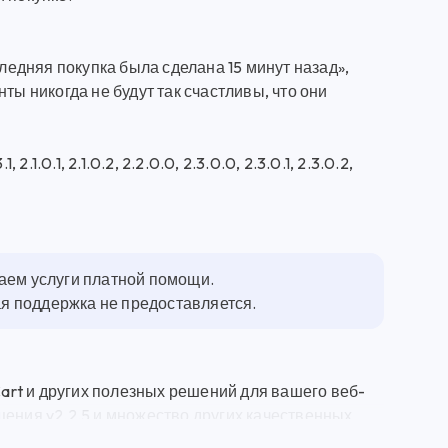
следняя покупка была сделана 15 минут назад»,
ты никогда не будут так счастливы, что они
.1, 2.1.0.1, 2.1.0.2, 2.2.0.0, 2.3.0.0, 2.3.0.1, 2.3.0.2,
гаем услуги платной помощи.
ная поддержка не предоставляется.
rt и других полезных решений для вашего веб-
щения v2.2.5 и множество других качественных
otifications — Всплывающие Сообщения v2.2.5 -