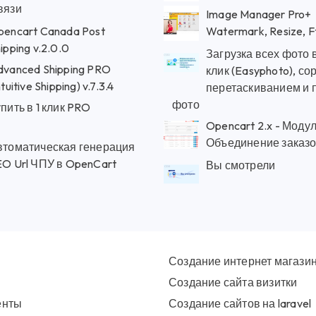
вязи
Image Manager Pro+
pencart Canada Post
Watermark, Resize, F
ipping v.2.0.0
Загрузка всех фото 
dvanced Shipping PRO
клик (Easyphoto), со
ntuitive Shipping) v.7.3.4
перетаскиванием и 
фото
пить в 1 клик PRO
Opencart 2.x - Моду
Объединение заказ
втоматическая генерация
EO Url ЧПУ в OpenCart
Вы смотрели
Создание интернет магази
Создание сайта визитки
енты
Создание сайтов на laravel