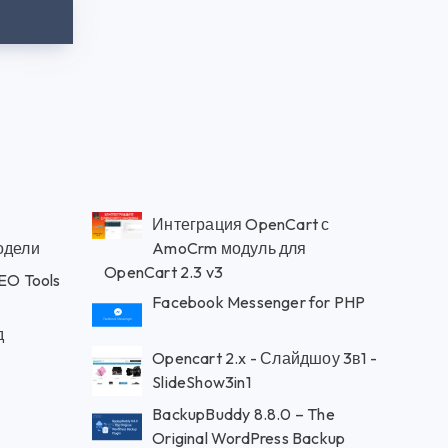
Интеграция OpenCart с
одели
AmoCrm модуль для
OpenCart 2.3 v3
EO Tools
Facebook Messenger for PHP
д
м
Opencart 2.x - Слайдшоу 3в1 -
SlideShow3in1
BackupBuddy 8.8.0 – The
Original WordPress Backup