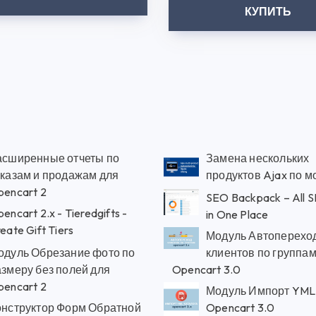
КУПИТЬ
асширенные отчеты по
Замена нескольких
аказам и продажам для
продуктов Ajax по м
pencart 2
SEO Backpack – All S
encart 2.x - Tieredgifts -
in One Place
eate Gift Tiers
Модуль Автоперехо
одуль Обрезание фото по
клиентов по группа
азмеру без полей для
Opencart 3.0
pencart 2
Модуль Импорт YML
онструктор Форм Обратной
Opencart 3.0