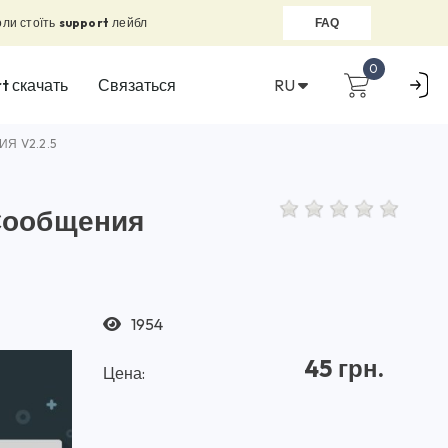
оли стоїть
support
лейбл
FAQ
0
RU
t скачать
Связаться
Я V2.2.5
Сообщения
1954
45 грн.
Цена: