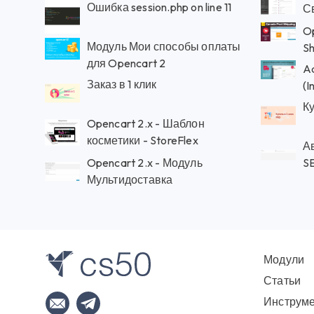
Ошибка session.php on line 11
С
O
Модуль Мои способы оплаты
Sh
для Opencart 2
A
Заказ в 1 клик
(I
Ку
Opencart 2.x - Шаблон
косметики - StoreFlex
А
Opencart 2.x - Модуль
S
Мультидоставка
Модули
Статьи
Инструм