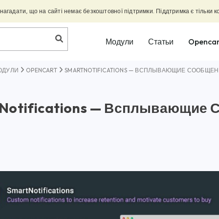
агадати, що на сайті немає безкоштовної підтримки. Піддтримка є тільки к
Модули
Статьи
Opencar
ОДУЛИ
OPENCART
SMARTNOTIFICATIONS — ВСПЛЫВАЮЩИЕ СООБЩЕНИ
Notifications — Всплывающие 