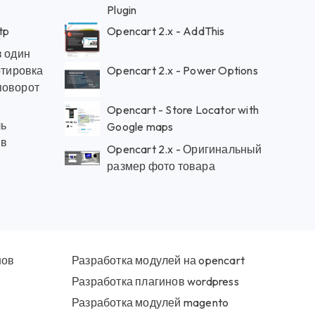
Plugin
tp
Opencart 2.x - AddThis
в один
ртировка
Opencart 2.x - Power Options
поворот
Opencart - Store Locator with
ль
Google maps
ов
Opencart 2.x - Оригинальный
размер фото товара
нов
Разработка модулей на opencart
Разработка плагинов wordpress
Разработка модулей magento