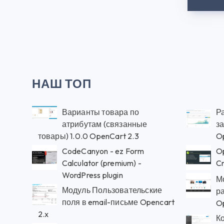
НАШ ТОП
Варианты товара по
Р
атрибутам (связанные
з
товары) 1.0.0 OpenCart 2.3
O
CodeCanyon - ez Form
Op
Calculator (premium) -
Cr
WordPress plugin
М
Модуль Пользовательские
р
поля в email-письме Opencart
O
2.x
К