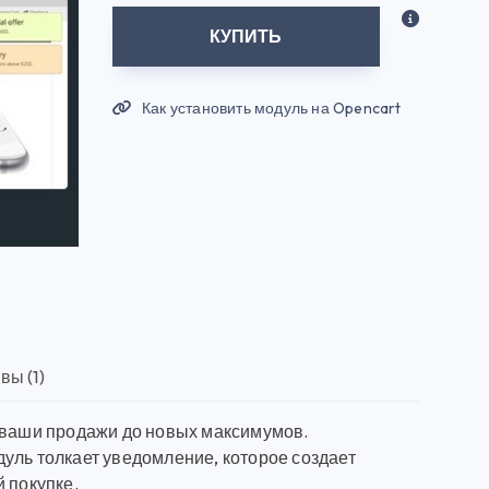
КУПИТЬ
Как установить модуль на Opencart
вы (1)
т ваши продажи до новых максимумов.
уль толкает уведомление, которое создает
 покупке.