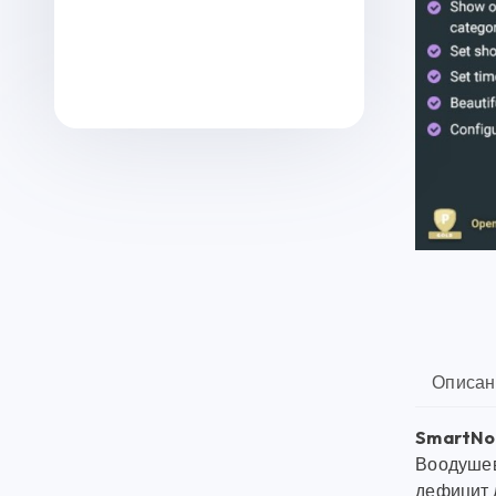
Описан
SmartNot
Воодушев
дефицит 