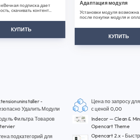
Адаптация модуля
еВечная подписка дает
ость, скачивать контент
Установки модуля возможна 
ез ограничения.У Вас
после покупки модуля и опл
я н..
услуги. Мы свяжемся с вами 
КУПИТЬ
КУПИТЬ
tensionuninstaller -
Цена по запросу для
езопасно Удалить Модули
с ценой 0,00
одуль Фильтра Товаров
Indecor — Clean & Min
ltervier
Opencart Theme
Opencart 2.x - Быст
тена подкатегорий для