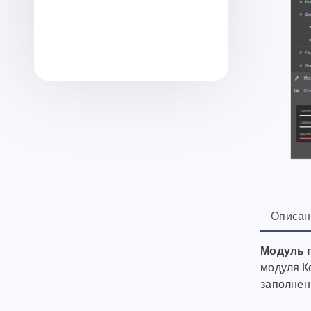
Описан
Модуль п
модуля К
заполнени