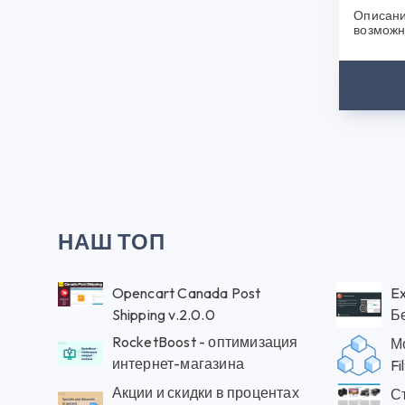
Описани
возможн
сайта, б
появитьс
НАШ ТОП
Opencart Canada Post
Ex
Shipping v.2.0.0
Б
RocketBoost - оптимизация
М
интернет-магазина
Fi
Акции и скидки в процентах
С