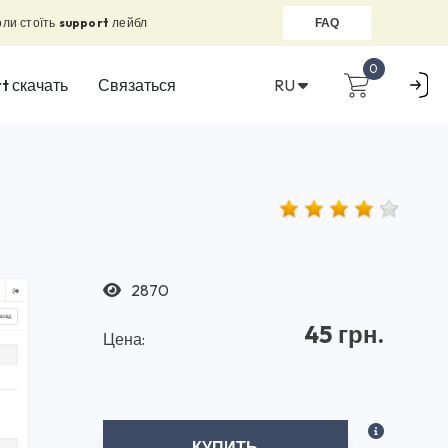
оли стоїть
support
лейбл
FAQ
0
RU
t скачать
Связаться
2870
45 грн.
Цена:
КУПИТЬ