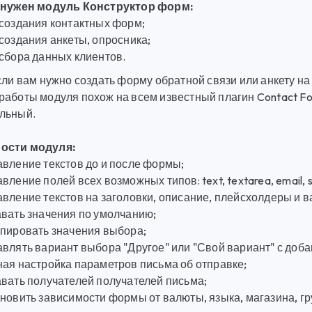
 нужен модуль Конструктор форм:
 создания контактных форм;
создания анкеты, опросника;
 сбора данных клиентов.
сли вам нужно создать форму обратной связи или анкету на O
аботы модуля похож на всем известный плагин Contact For
льный.
ости модуля:
авление текстов до и после формы;
вление полей всех возможных типов: text, textarea, email, sele
вление текстов на заголовки, описание, плейсхолдеры и 
авать значения по умолчанию;
ппировать значения выбора;
влять вариант выбора "Другое" или "Свой вариант" с доба
ная настройка параметров письма об отправке;
авать получателей получателей письма;
новить зависимости формы от валюты, языка, магазина, гр