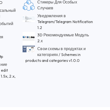
Стикеры Для Особых
RO
Случаев
рсальный
Уведомления в
1
Telegram/Telegram Notification
событий
1.2
3D Рекомендуемые Модуль
ля
2.х
Свои схемы в продуктах и
категориях / Schemes in
tp
products and categories v1.0.0
ание
 edit
.5x, 2.x,