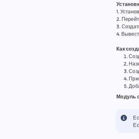
Установк
1. Устано
2. Перей
3. Созда
4. Вывес
Как созд
Соз
Назо
Созд
Прив
Доб
Модуль с
Ес
Ес