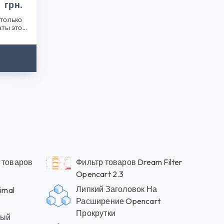
грн.
только
аты этой
после..
 товаров
Фильтр товаров Dream Filter
Opencart 2.3
Липкий Заголовок На
imal
Расширение Opencart
Прокрутки
рый