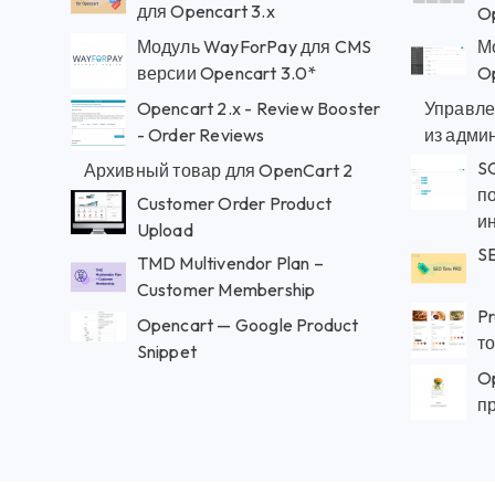
для Opencart 3.x
Op
Модуль WayForPay для CMS
М
версии Opencart 3.0*
O
Opencart 2.x - Review Booster
Управле
- Order Reviews
из адми
SQ
Архивный товар для OpenCart 2
по
Customer Order Product
и
Upload
S
TMD Multivendor Plan –
Customer Membership
Pr
Opencart — Google Product
т
Snippet
O
пр