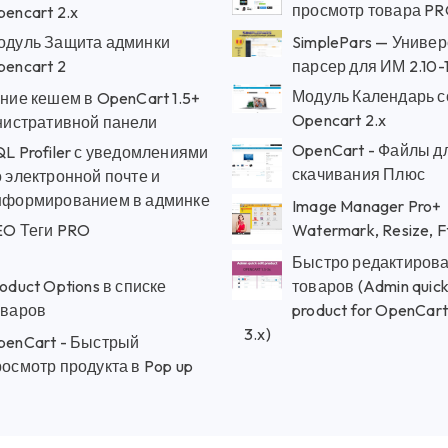
просмотр товара P
encart 2.x
одуль Защита админки
SimplePars — Униве
pencart 2
парсер для ИМ 2.10-
Модуль Календарь 
ние кешем в OpenCart 1.5+
Opencart 2.x
нистративной панели
OpenCart - Файлы д
L Profiler с уведомлениями
скачивания Плюс
 электронной почте и
нформированием в админке
Image Manager Pro+
EO Теги PRO
Watermark, Resize, F
Быстро редактиров
oduct Options в списке
товаров (Admin quick
оваров
product for OpenCart 1
3.x)
penCart - Быстрый
осмотр продукта в Pop up