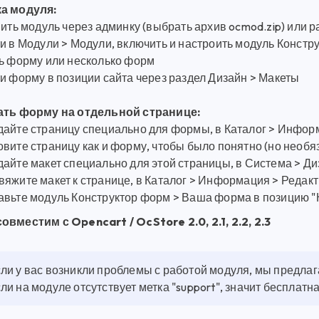
а модуля:
вить модуль через админку (выбрать архив ocmod.zip) или 
ти в Модули > Модули, включить и настроить модуль Констр
ть форму или несколько форм
ти форму в позиции сайта через раздел Дизайн > Макеты
ать форму на отдельной странице:
дайте страницу специально для формы, в Каталог > Инфор
вите страницу как и форму, чтобы было понятно (но необя
айте макет специально для этой страницы, в Система > Ди
яжите макет к странице, в Каталог > Информация > Редакт
авьте модуль Конструктор форм > Ваша форма в позицию "
овместим с Opencart / OcStore 2.0, 2.1, 2.2, 2.3
ли у вас возникли проблемы с работой модуля, мы предла
ли на модуле отсутствует метка "support", значит бесплат