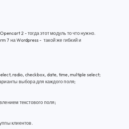
pencart 2 - тогда этот модуль то что нужно.
m 7 на Wordpress - такой же гибкий и
ct, radio, checkbox, date, time, multiple select;
варианты выбора для каждого поля;
влением текстового поля;
уппы клиентов.