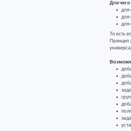
Для чего
для
для 
для
То есть е
Принцип р
универса
Возможн
доб
доба
доба
зад
гру
доба
пол
зад
уста