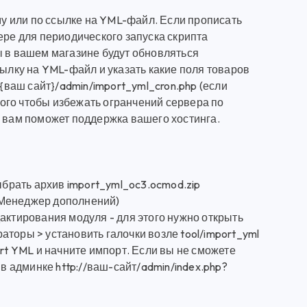
у или по ссылке на YML-файл. Если прописать
ере для периодического запуска скрипта
ы в вашем магазине будут обновляться
сылку на YML-файл и указать какие поля товаров
 {ваш сайт}/admin/import_yml_cron.php (если
 того чтобы избежать огранчений сервера по
р вам поможет поддержка вашего хостинга.
ыбрать архив import_yml_oc3.ocmod.zip
 Менеджер дополнений)
актирования модуля - для этого нужно открыть
торы > установить галочки возле tool/import_yml
rt YML и начните импорт. Если вы не сможете
 в админке http://ваш-сайт/admin/index.php?