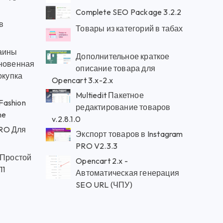
Complete SEO Package 3.2.2
в
Товары из категорий в табах
аины
Дополнительное краткое
гновенная
описание товара для
окупка
Opencart 3.x-2.x
Multiedit Пакетное
 Fashion
редактирование товаров
me
v.2.8.1.0
RO Для
Экспорт товаров в Instagram
PRO V2.3.3
 Простой
Opencart 2.x -
11
Автоматическая генерация
SEO URL (ЧПУ)