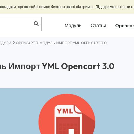
агадати, що на сайті немає безкоштовної підтримки. Піддтримка є тільки к
Модули
Статьи
Opencar
ОДУЛИ
OPENCART
МОДУЛЬ ИМПОРТ YML OPENCART 3.0
ь Импорт YML Opencart 3.0