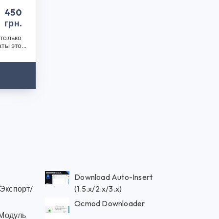
450
грн.
только
аты этой
после..
Download Auto-Insert
 Экспорт/
(1.5.x/2.x/3.x)
Ocmod Downloader
Модуль