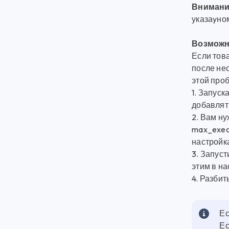
Внимани
указаyно
Возможн
Если тов
после не
этой про
1. Запуск
добавлять
2. Вам ну
max_exec
настройка
3. Запуст
этим в н
4. Разби
Ес
Ес