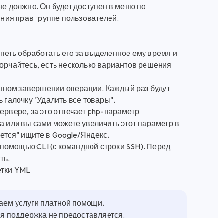
не должно. Он будет доступен в меню по
ния прав группе пользователей.
петь обработать его за выделенное ему время и
горчайтесь, есть несколько вариантов решения
пешном завершении операции. Каждый раз будут
 галочку "Удалить все товары".
ервере, за это отвечает php-параметр
а или вы сами можете увеличить этот параметр в
ается" ищите в Google/Яндекс.
с помощью CLI (с командной строки SSH). Перед
ть.
етки YML
гаем услуги платной помощи.
ная поддержка не предоставляется.