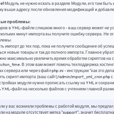
е!
Модуль не нужно искать в разделе Модули, его там быть 
му выше адресу после обновления модификаций и добавле
ые проблемы:
аров в YML-файле слишком много - ваш сервер может не ус
скольких минут импорта вы получите ошибку сервера. Не о
блемы:
ать импорт до тех пор, пока не получите сообщение об ус
ся новые товары и так до полного импорта. Главное убрать
жно максимально увеличить время обработки скриптов на с
ution_time. В этом вам может помочь техподдержка хостинг
х сервера или через файл php.ini - инструкции "как это дел
ить скрипт импорта {ваш сайт}/admin/import_yml_cron.php 
астройках модуля нужно прописать ссылку на YML и сохрани
ть YML-файл на несколько файлов с учтением главной разм
ли у вас возникли проблемы с работой модуля, мы предла
ли на модуле отсутствует метка "support", значит бесплат