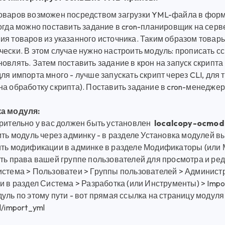
оваров возможен посредством загрузки YML-файла в форм
тогда можно поставить задание в cron-планировщик на серв
ия товаров из указанного источника. Таким образом товар
ески. В этом случае нужно настроить модуль: прописать с
овлять. Затем поставить задание в крон на запуск скрипта
ля импорта много - лучше запускать скрипт через CLI, для
на обработку скрипта). Поставить задание в cron-менедже
а модуля:
арительно у вас должен быть установлен
localcopy-ocmod
ить модуль через админку - в разделе Установка модулей в
ить модификации в админке в разделе Модификаторы (или
ить права вашей группе пользователей для проcмотра и ред
истема > Пользоватеи > Группы пользователей > Администра
и в раздел Система > Разработка (или Инструменты) > Impo
уль по этому пути - вот прямая ссылка на страницу модуля
l/import_yml