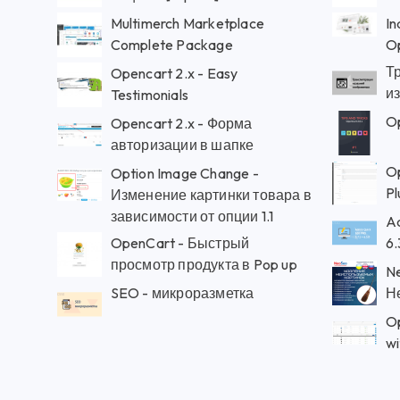
Multimerch Marketplace
In
Complete Package
O
Т
Opencart 2.x - Easy
и
Testimonials
Op
Opencart 2.x - Форма
авторизации в шапке
Op
Option Image Change -
Pl
Изменение картинки товара в
зависимости от опции 1.1
Ad
OpenCart - Быстрый
6.
просмотр продукта в Pop up
N
SEO - микроразметка
Н
Op
wi