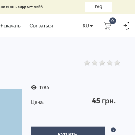
оли стоїть
support
лейбл
FAQ
0
RU
t скачать
Связаться
1786
45 грн.
Цена:
КУПИТЬ