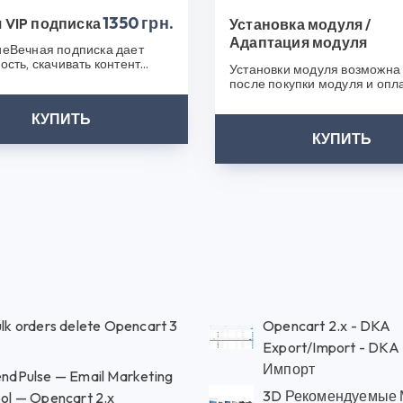
1350 грн.
 VIP подписка
Установка модуля /
Адаптация модуля
еВечная подписка дает
ость, скачивать контент
Установки модуля возможна 
ез ограничения.У Вас
после покупки модуля и опл
я н..
услуги. Мы свяжемся с вами 
КУПИТЬ
КУПИТЬ
lk orders delete Opencart 3
Opencart 2.x - DKA
Export/Import - DKA
Импорт
ndPulse — Email Marketing
3D Рекомендуемые 
ol — Opencart 2.x