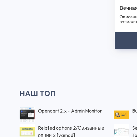
Вечная
Описани
возможн
сайта, б
появитьс
НАШ ТОП
Opencart 2.x - AdminMonitor
Bu
Related options 2/Связанные
Se
опции 2 [vqmod]
To