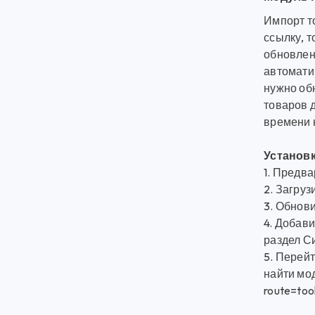
Импорт т
ссылку, 
обновлен
автоматич
нужно обн
товаров д
времени 
Установк
1. Предв
2. Загруз
3. Обнов
4. Добав
раздел С
5. Перейт
найти мод
route=too