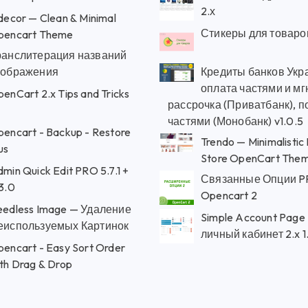
2.х
decor — Clean & Minimal
Стикеры для товаро
pencart Theme
ранслитерация названий
зображения
Кредиты банков Укр
оплата частями и м
enCart 2.x Tips and Tricks
рассрочка (Приватбанк), п
частями (Монобанк) v1.0.5
encart - Backup - Restore
Trendo — Minimalistic
us
Store OpenCart The
min Quick Edit PRO 5.7.1 +
Связанные Опции P
3.0
Opencart 2
eedless Image — Удаление
Simple Account Page
еиспользуемых Картинок
личный кабинет 2.x 1.
encart - Easy Sort Order
th Drag & Drop