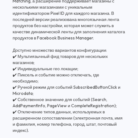
Matching, а расширение поддерживает магазины с
несколькими магазинами с уникальным
идентификатором Pixel ID для каждого магазина. В
последней версии реализована многоязычная лента
продуктов без настройки, которая может служить в
качестве динамической ленты для заполнения каталога
продуктов в Facebook Business Manager.
Доступно множество вариантов конфигурации:
✔️ Мультиязычный фид товаров для нескольких
магазинов;
✔️ Индивидуальные гео локации;
✔️ Пиксель и событие можно отключать, где
необходимо;
✔️ Ручной режим для событий SubscribedButtonClick и
Microdata;
✔️ Собственное значение для событий (Search,
AddPaymentInfo, PageView и CompleteRegistration);
✔️ Отключение типов данных, используемых в
расширенном сопоставлении (электронная почта, имя
и фамилия, номер телефона, город, штат, почтовый
индекс).