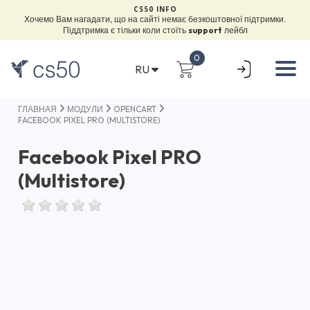
CS50 INFO
Хочемо Вам нагадати, що на сайті немає безкоштовної підтримки.
Піддтримка є тільки коли стоїть
support
лейбл
0
RU
ГЛАВНАЯ
МОДУЛИ
OPENCART
FACEBOOK PIXEL PRO (MULTISTORE)
Facebook Pixel PRO
(Multistore)