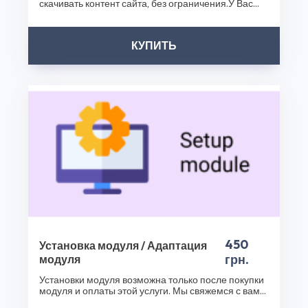
скачивать контент сайта, без ограничения.У Вас
разработаны опытной командой профессионалов, что
появиться н..
обеспечивает их надежность и безопасность. Не
упустите возможность обогатить функциональность
КУПИТЬ
вашего интернет-магазина с помощью Иконки
Страницы Учетной Записи Клиента и других наших
продуктов. Посетите наш интернет-магазин плагинов
уже сегодня и сделайте ваш бизнес еще успешнее!
Спасибо, что выбрали CS50!
450
Установка модуля / Адаптация
грн.
модуля
Установки модуля возможна только после покупки
модуля и оплаты этой услуги. Мы свяжемся с вами
после..