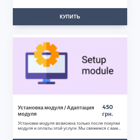
появиться н..
обеспечивает их надежность и безопасность. Не
упустите возможность обогатить функциональность
КУПИТЬ
вашего интернет-магазина с помощью Модуль
Варианты товаров Opencart 2.x и других наших
продуктов. Посетите наш интернет-магазин плагинов
уже сегодня и сделайте ваш бизнес еще успешнее!
Спасибо, что выбрали CS50!
450
Установка модуля / Адаптация
грн.
модуля
Установки модуля возможна только после покупки
модуля и оплаты этой услуги. Мы свяжемся с вами
после..