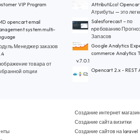
ustomer VIP Program
Attribut&co! Opencart
Атрибуты — это легко!
Salesforecast – по
D opencart email
nребованию Прогно
nagement system multi-
Запасов
anguage
Google Analytics Expe
одуль Менеджер заказов
commerce Analytics T
.4
v.7.0.1
зображение товара от
Opencart 2.x - REST 
ыбранной опции
Создание интернет магази
Создание сайта визитки
енты
Создание сайтов на laravel