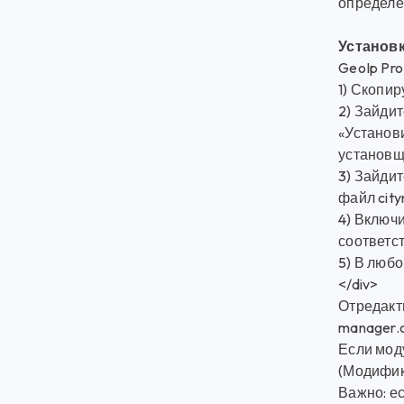
определе
Установк
GeoIp Pr
1) Скопир
2) Зайди
«Установи
установщи
3) Зайдит
файл cit
4) Включ
соответст
5) В любо
</div>
Отредакти
manager.
Если мод
(Модифика
Важно: ес