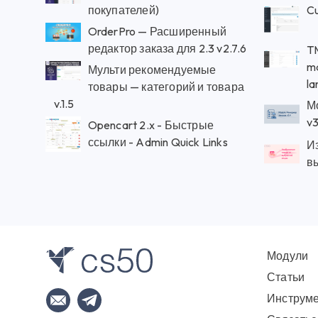
покупателей)
C
OrderPro — Расширенный
редактор заказа для 2.3 v2.7.6
TM
ma
Мульти рекомендуемые
l
товары — категорий и товара
v.1.5
М
v3
Opencart 2.x - Быстрые
ссылки - Admin Quick Links
И
в
Модули
Статьи
Инструм