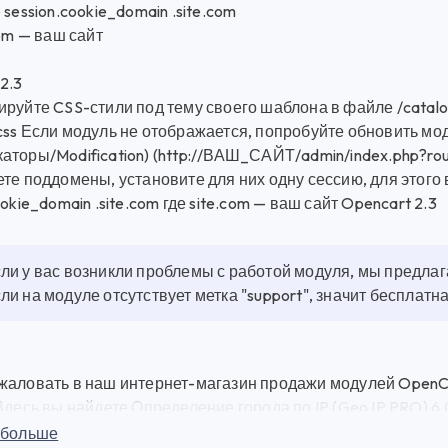
 session.cookie_domain .site.com
com — ваш сайт
2.3
руйте CSS-стили под тему своего шаблона в файле /catalog
css Если модуль не отображается, попробуйте обновить м
торы/Modification) (http://ВАШ_САЙТ/admin/index.php?rout
те поддомены, установите для них одну сессию, для этого в
ookie_domain .site.com где site.com — ваш сайт Opencart 2.3
ли у вас возникли проблемы с работой модуля, мы предла
ли на модуле отсутствует метка "support", значит бесплат
жаловать в наш интернет-магазин продажи модулей OpenCa
Здесь вы найдете Определение города по IP (Geo IP PRO) 6
для веб-разработки по выгодным ценам. Определение города
 больше