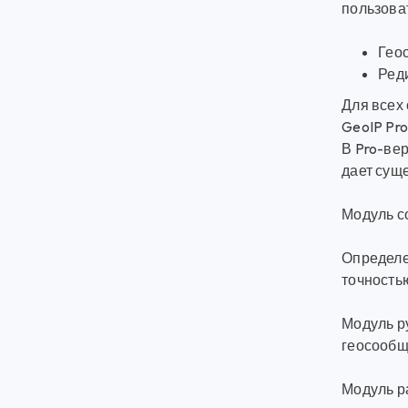
пользоват
Геос
Ред
Для всех 
GeoIP Pro
В Pro-вер
дает сущ
Модуль с
Определен
точность
Модуль р
геосообщ
Модуль ра