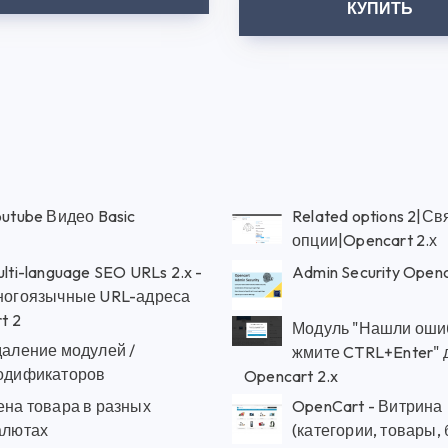
КУПИТЬ
utube Видео Basic
Related options 2|С
опции|Opencart 2.х
lti-language SEO URLs 2.x -
Admin Security Open
ногоязычные URL-адреса
t 2
Модуль "Нашли ошиб
даление модулей /
жмите CTRL+Enter" 
одификаторов
Opencart 2.x
ена товара в разных
OpenCart - Витрина
алютах
(категории, товары,