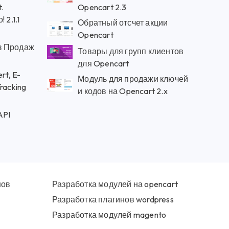
.
Opencart 2.3
 2.1.1
Обратный отсчет акции
Opencart
з Продаж
Товары для групп клиентов
для Opencart
rt, E-
Модуль для продажи ключей
racking
и кодов на Opencart 2.x
API
нов
Разработка модулей на opencart
Разработка плагинов wordpress
Разработка модулей magento