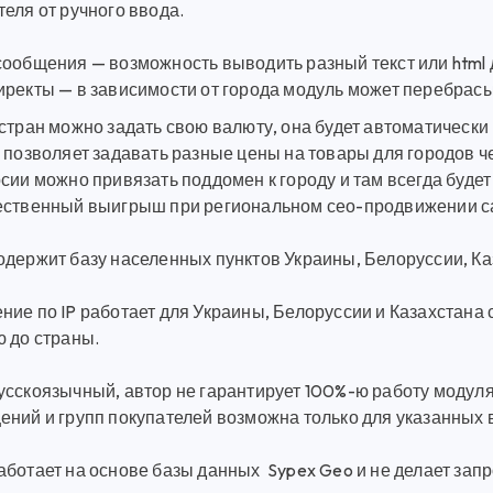
еля от ручного ввода.
ообщения — возможность выводить разный текст или html 
иректы — в зависимости от города модуль может перебрас
стран можно задать свою валюту, она будет автоматически
 позволяет задавать разные цены на товары для городов че
сии можно привязать поддомен к городу и там всегда будет 
ественный выигрыш при региональном сео-продвижении с
одержит базу населенных пунктов Украины, Белоруссии, Ка
ие по IP работает для Украины, Белоруссии и Казахстана с
ю до страны.
усскоязычный, автор не гарантирует 100%-ю работу модуля
ений и групп покупателей возможна только для указанных 
ботает на основе базы данных Sypex Geo и не делает запро