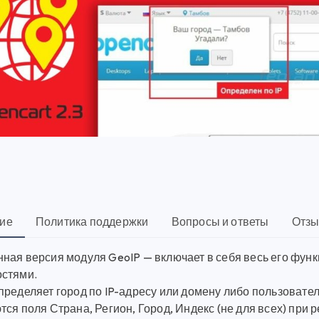
ие
Политика поддержки
Вопросы и ответы
Отзы
ная версия модуля GeoIP — включает в себя весь его фун
стями.
пределяет город по IP-адресу или домену либо пользовате
ся поля Страна, Регион, Город, Индекс (не для всех) при