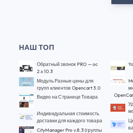
НАШ ТОП
Обратный звонок PRO — oc
Yo
2.x 10.3
Модуль Разные цены для
Mu
групп клиентов Opencart 3.0
м
OpenCar
Видео на Странице Товара
У
м
Индивидуальная стоимость
доставки для каждого товара
Ц
в
CityManager Pro v.8.3 (группы