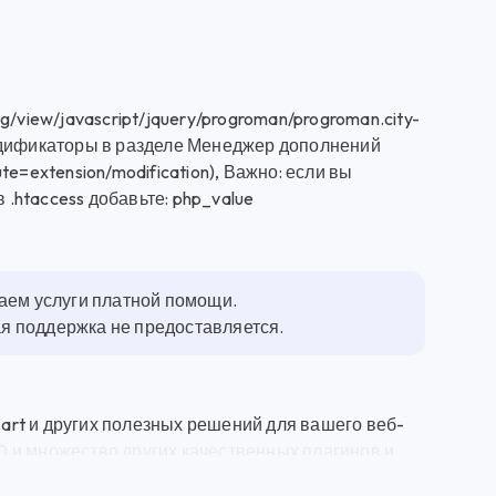
/view/javascript/jquery/progroman/progroman.city-
одификаторы в разделе Менеджер дополнений
e=extension/modification), Важно: если вы
 .htaccess добавьте: php_value
гаем услуги платной помощи.
ная поддержка не предоставляется.
rt и других полезных решений для вашего веб-
.0 и множество других качественных плагинов и
 по IP (Geo IP PRO) 6.0 - это мощный