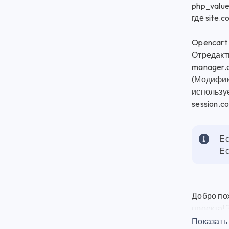
php_value
где site.
Opencart 
Отредакти
manager.
(Модифика
используе
session.c
Ес
Ес
Добро по
проекта! 
модулей 
Показать