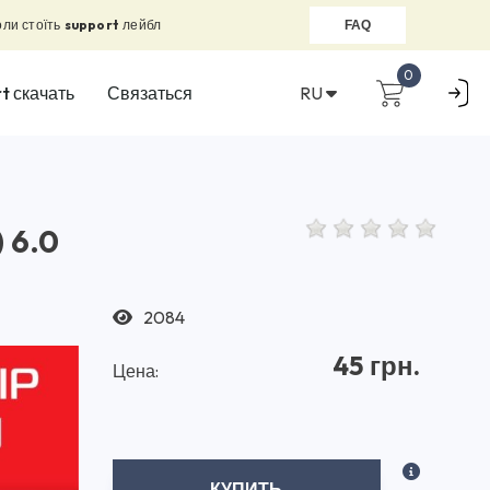
оли стоїть
support
лейбл
FAQ
0
RU
t скачать
Связаться
 6.0
2084
45 грн.
Цена:
КУПИТЬ