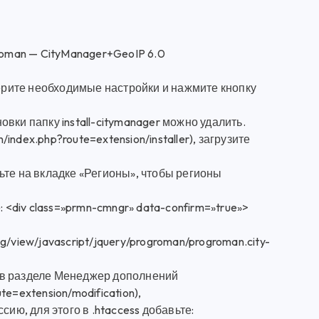
Roman — CityManager+GeoIP 6.0
берите необходимые настройки и нажмите кнопку
вки папку install-citymanager можно удалить.
dex.php?route=extension/installer), загрузите
ьте на вкладке «Регионы», чтобы регионы
 <div class=»prmn-cmngr» data-confirm=»true»>
/view/javascript/jquery/progroman/progroman.city-
 в разделе Менеджер дополнений
e=extension/modification),
ию, для этого в .htaccess добавьте: