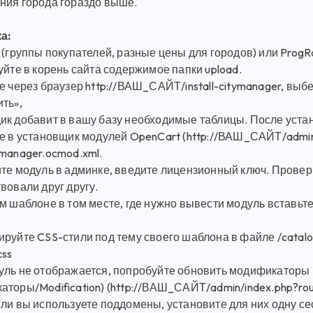
ния города гораздо выше.
а:
o (группы покупателей, разные цены для городов) или Prog
уйте в корень сайта содержимое папки upload.
те через браузер http://ВАШ_САЙТ/install-citymanager, вы
ть»,
к добавит в вашу базу необходимые таблицы. После устано
е в установщик модулей OpenCart (http://ВАШ_САЙТ/admin/in
ymanager.ocmod.xml.
ите модуль в админке, введите лицензионный ключ. Провер
вовали друг другу.
м шаблоне в том месте, где нужно вывести модуль вставьте:
руйте CSS-стили под тему своего шаблона в файле /catalog
css
уль не отображается, попробуйте обновить модификаторы
торы/Modification) (http://ВАШ_САЙТ/admin/index.php?rout
ли вы используете поддомены, установите для них одну сесс