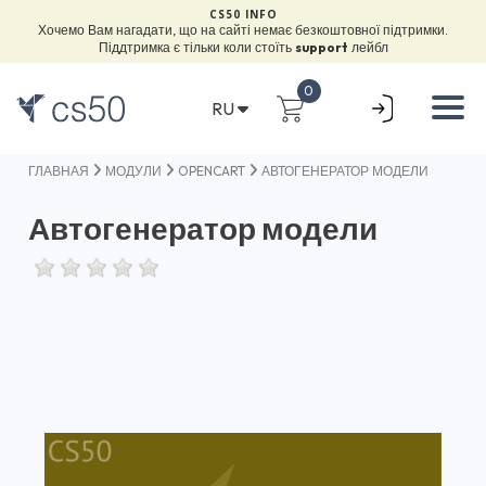
CS50 INFO
Хочемо Вам нагадати, що на сайті немає безкоштовної підтримки.
Піддтримка є тільки коли стоїть
support
лейбл
0
RU
ГЛАВНАЯ
МОДУЛИ
OPENCART
АВТОГЕНЕРАТОР МОДЕЛИ
Автогенератор модели