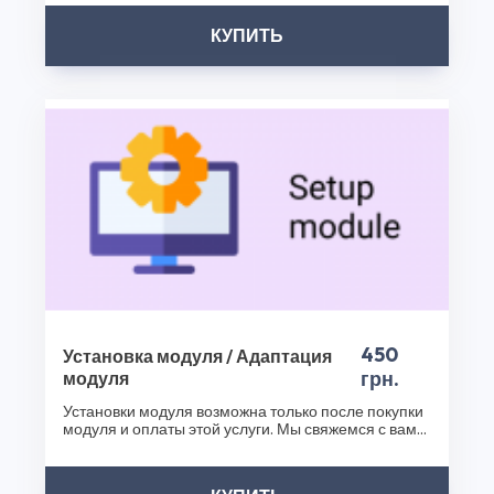
вашего интернет-магазина с помощью Opencart 2.x -
КУПИТЬ
ComingSoon и других наших продуктов. Посетите наш
интернет-магазин плагинов уже сегодня и сделайте
ваш бизнес еще успешнее!
Спасибо, что выбрали CS50!
450
Установка модуля / Адаптация
грн.
модуля
Установки модуля возможна только после покупки
модуля и оплаты этой услуги. Мы свяжемся с вами
после..