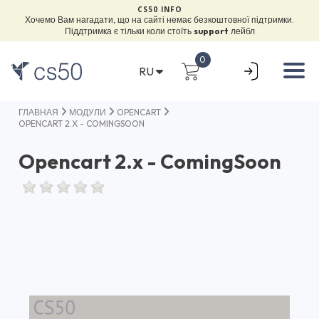
CS50 INFO
Хочемо Вам нагадати, що на сайті немає безкоштовної підтримки.
Піддтримка є тільки коли стоїть
support
лейбл
0
RU
ГЛАВНАЯ
МОДУЛИ
OPENCART
OPENCART 2.X - COMINGSOON
Opencart 2.x - ComingSoon