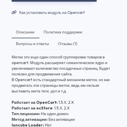
Как установить модуль на Opencart
Описание
Политика поддержки
Вопросы и ответы
Отзывы (1)
Метки это еще один способ группировки товаров в
opencart. Модуль расширяет семантическое ядро и
увеличивает количевство посадочных страниц. Будет
полезен для продвижения сайта.
В Opencart есть стандартный механизм меток, но как
продвигать эти страницы меток, ведь им нельзя
выставить мета теги, урл и т.д.
Работает на OpenCart:
1.5.Х, 2.X
Работает на ocStore
: 1.5.Х, 2.X
Тип лицензии:
На один домен
Метод активации:
Без активации
Ioncube Loader:
Нет