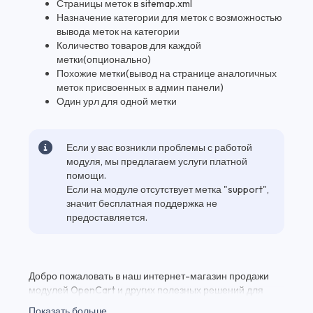
Страницы меток в sitemap.xml
Назначение категории для меток с возможностью
вывода меток на категории
Количество товаров для каждой
метки(опционально)
Похожие метки(вывод на странице аналогичных
меток присвоенных в админ панели)
Один урл для одной метки
Если у вас возникли проблемы с работой
модуля, мы предлагаем услуги платной
помощи.
Если на модуле отсутствует метка "support",
значит бесплатная поддержка не
предоставляется.
Добро пожаловать в наш интернет-магазин продажи
модулей OpenCart и других полезных решений для
вашего веб-проекта! Здесь вы найдете Seo Метки (теги)
Показать больше