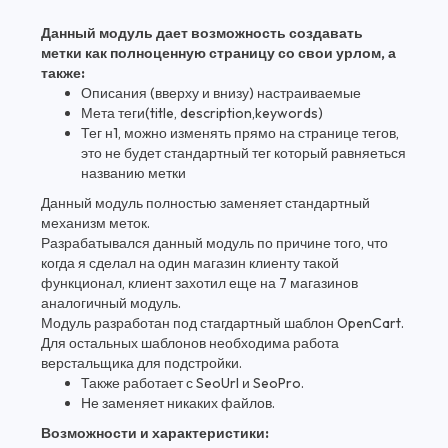
Данный модуль дает возможность создавать
метки как полноценную страницу со свои урлом, а
также:
Описания (вверху и внизу) настраиваемые
Мета теги(title, description,keywords)
Тег н1, можно изменять прямо на странице тегов,
это не будет стандартный тег который равняеться
названию метки
Данный модуль полностью заменяет стандартный
механизм меток.
Разрабатывался данный модуль по причине того, что
когда я сделал на один магазин клиенту такой
функционал, клиент захотил еще на 7 магазинов
аналогичный модуль.
Модуль разработан под стагдартный шаблон OpenCart.
Для остальных шаблонов необходима работа
верстальщика для подстройки.
Также работает с SeoUrl и SeoPro.
Не заменяет никаких файлов.
Возможности и характеристики: