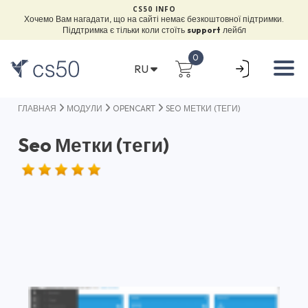
CS50 INFO
Хочемо Вам нагадати, що на сайті немає безкоштовної підтримки.
Піддтримка є тільки коли стоїть
support
лейбл
0
RU
ГЛАВНАЯ
МОДУЛИ
OPENCART
SEO МЕТКИ (ТЕГИ)
Seo Метки (теги)