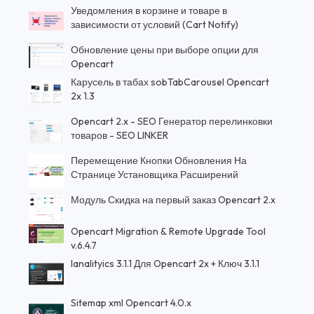
Уведомления в корзине и товаре в
зависимости от условий (Cart Notify)
Обновление цены при выборе опции для
Opencart
Карусель в табах sobTabCarousel Opencart
2x 1.3
Opencart 2.x - SEO Генератор перелинковки
товаров - SEO LINKER
Перемещение Кнопки Обновления На
Странице Установщика Расширений
Модуль Скидка на первый заказ Opencart 2.x
Opencart Migration & Remote Upgrade Tool
v.6.4.7
Ianalityics 3.1.1 Для Opencart 2x + Ключ 3.1.1
Sitemap xml Opencart 4.0.x