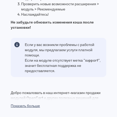
Проверить новые возможности расширения >
модуль > Рекомендуемые
Наслаждайтесь!
Не забудьте обновить изменения кэша после
установки!
Если у вас возникли проблемы с работой
модуля, мы предлагаем услуги платной
помощи.
Если на модуле отсутствует метка "support",
значит бесплатная поддержка не
предоставляется.
Добро пожаловать в наш интернет-магазин продажи
модулей OpenCart и других полезных решений для
вашего веб-проекта! Здесь вы найдете Рекомендуемые
Показать больше
Плюс Улучшает Стандартный Модуль
«рекомендуемые» и множество других качественных