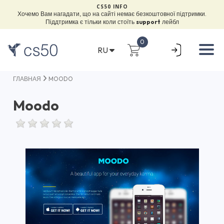
CS50 INFO
Хочемо Вам нагадати, що на сайті немає безкоштовної підтримки.
Піддтримка є тільки коли стоїть
support
лейбл
0
RU
ГЛАВНАЯ
MOODO
Moodo