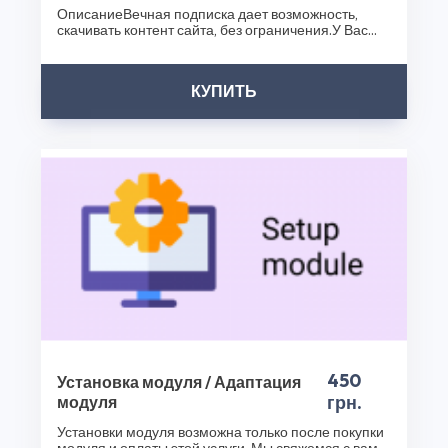
ОписаниеВечная подписка дает возможность,
возможность обогатить функциональность вашего
скачивать контент сайта, без ограничения.У Вас
интернет-магазина с помощью Moodo и других наших
появиться н..
продуктов. Посетите наш интернет-магазин плагинов
уже сегодня и сделайте ваш бизнес еще успешнее!
КУПИТЬ
Спасибо, что выбрали CS50!
450
Установка модуля / Адаптация
грн.
модуля
Установки модуля возможна только после покупки