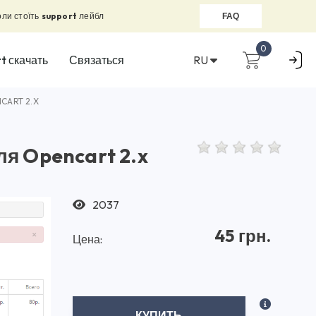
оли стоїть
support
лейбл
FAQ
0
RU
t скачать
Связаться
CART 2.X
я Opencart 2.x
2037
45 грн.
Цена:
КУПИТЬ