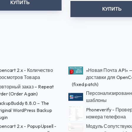
КУПИТЬ
КУПИТЬ
encart 2.x - Количество
«Новая Почта API» 
росмотров Товара
доставки для OpenCa
(fixed patch)
овторный заказ – Repeat
Персонализирован
der (Order Again)
шаблоны
ckupBuddy 8.8.0 – The
Phoneverify - Прове
iginal WordPress Backup
номера телефона
ugin
encart 2.x - PopupUpsell -
Модуль Сопутствую