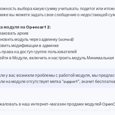
ожность выбора какую сумму учитывать: подитог или итожн
Также вы можете задать свое сообщение о недостающей сум
а модуля на Opencart 2:
паковать архив
ановить модуль через админку (ocmod)
овить модификации в админке
 права на доступ группе пользователей
ейти в Модули, включить и настроить модуль Минимальная
ли у вас возникли проблемы с работой модуля, мы предла
ли на модуле отсутствует метка "support", значит бесплат
жаловать в наш интернет-магазин продажи модулей OpenCa
 Здесь вы найдете Модуль Минимальная сумма заказа для O