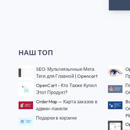
НАШ ТОП
SEO: Мультиязычные Мета
Op
Теги для Главной | Opencart
П
OpenCart - Кто Также Купил
П
Этот Продукт?
Or
OrderMap — Карта заказов в
Ba
админ-панели
Or
Pl
Подарки в корзине
Op