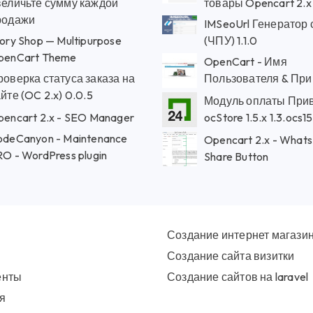
величьте сумму каждой
товары Opencart 2.x
родажи
IMSeoUrl Генератор 
ory Shop — Multipurpose
(ЧПУ) 1.1.0
penCart Theme
OpenCart - Имя
оверка статуса заказа на
Пользователя & При
йте (OC 2.x) 0.0.5
Модуль оплаты Прив
Opencart 2.x - SEO Manager
ocStore 1.5.x 1.3.ocs1
odeCanyon - Maintenance
Opencart 2.x - What
O - WordPress plugin
Share Button
Создание интернет магази
Создание сайта визитки
енты
Создание сайтов на laravel
я