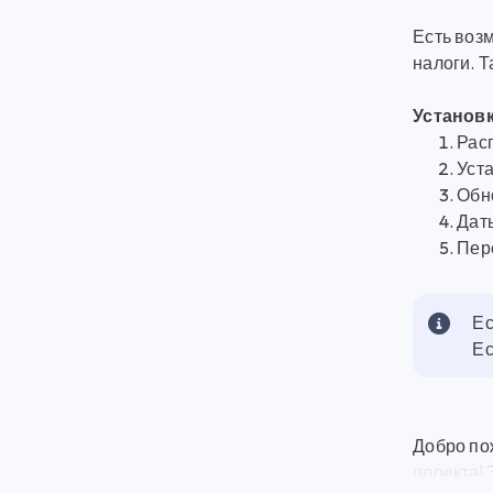
Есть возм
налоги. 
Установк
Рас
Уст
Обн
Дать
Пер
Ес
Ес
Добро по
проекта!