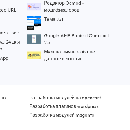
Редактор Ocmod -
сео URL
модификаторов
Тема Jot
ветствие
Google AMP Product Opencart
ат24 для
2.x
5x
Мультиязычные общие
sApp
данные и логотип
нов
Разработка модулей на opencart
Разработка плагинов wordpress
Разработка модулей magento