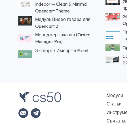
У
Indecor — Clean & Minimal
п
Opencart Theme
Gl
Модуль Видео товара для
O
Opencart 2
Пр
Менеджер заказов (Order
са
Manager Pro)
Экспорт / Импорт в Excel
C
PR
Модули
Статьи
Инструм
Связатьс