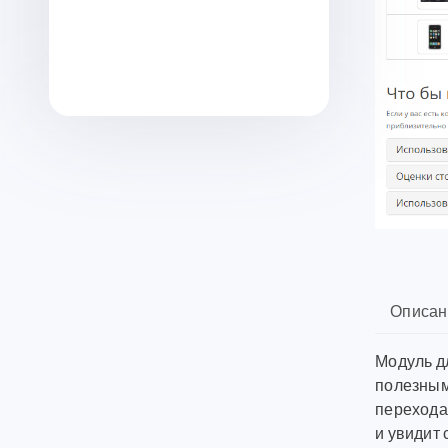
Описан
Модуль д
полезным
перехода
и увидит