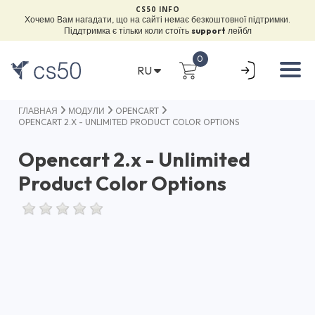
CS50 INFO
Хочемо Вам нагадати, що на сайті немає безкоштовної підтримки.
Піддтримка є тільки коли стоїть
support
лейбл
0
RU
ГЛАВНАЯ
МОДУЛИ
OPENCART
OPENCART 2.X - UNLIMITED PRODUCT COLOR OPTIONS
Opencart 2.x - Unlimited
Product Color Options