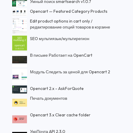
Умный поиск smartsearch v1.0.7
Opencart — Featured Category Products
Edit product options in cart only /
редактирование опций товаров в корзине
SEO мультиязык/мультирегион
В письме Работает на OpenCart
Модуль Следить за ценой для Opencart 2
Opencart 2.x - AskForQuote
Печать документов
Opencart 3.x Clear cache folder
УкрПочта API 2.3.0