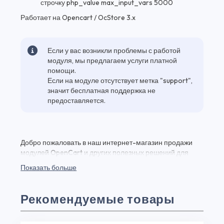
строчку php_value max_input_vars 5000
Работает на Opencart / OcStore 3.x
Если у вас возникли проблемы с работой
модуля, мы предлагаем услуги платной
помощи.
Если на модуле отсутствует метка "support",
значит бесплатная поддержка не
предоставляется.
Добро пожаловать в наш интернет-магазин продажи
модулей OpenCart и других полезных решений для
вашего веб-проекта! Здесь вы найдете Модуль
Показать больше
Мультидоставка на Opencart 3.0 и множество других
качественных плагинов и модулей для веб-разработки
по выгодным ценам. Модуль Мультидоставка на
Рекомендуемые товары
Opencart 3.0 - это мощный инструмент, который
позволит вам управлять загрузками на вашем сайте. Вы
можете приобрести и начать использовать его прямо