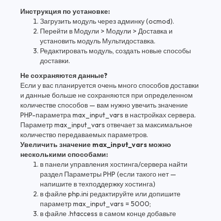
Инструкция по установке:
Загрузить модуль через админку (ocmod).
Перейти в Модули > Модули > Доставка и
установить модуль Мультидоставка.
Редактировать модуль, создать новые способы
доставки.
Не сохраняются данные?
Если у вас планируется очень много способов доставки
и данные больше не сохраняются при определенном
количестве способов — вам нужно увечить значение
PHP-параметра max_input_vars в настройках сервера.
Параметр max_input_vars отвечает за максимальное
количество передаваемых параметров.
Увеличить значение max_input_vars можно
несколькими способами:
в панели управления хостинга/сервера найти
раздел Параметры PHP (если такого нет —
напишите в техподдержку хостинга)
в файле php.ini редактируйте или допишите
параметр max_input_vars = 5000;
в файле .htaccess в самом конце добавьте