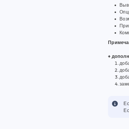
Выво
Опц
Возм
Прив
Ком
Примеча
+ допол
доб
доба
доба
заме
Ес
Ес