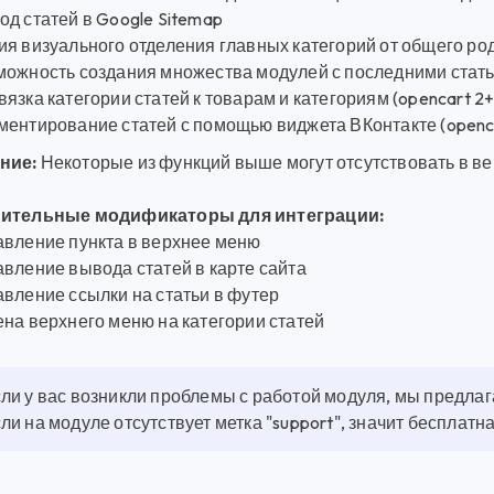
д статей в Google Sitemap
ия визуального отделения главных категорий от общего ро
ожность создания множества модулей с последними статья
язка категории статей к товарам и категориям (opencart 2+
ментирование статей с помощью виджета ВКонтакте (openca
ние:
Некоторые из функций выше могут отсутствовать в ве
нительные модификаторы для интеграции:
авление пункта в верхнее меню
вление вывода статей в карте сайта
вление ссылки на статьи в футер
на верхнего меню на категории статей
ли у вас возникли проблемы с работой модуля, мы предла
ли на модуле отсутствует метка "support", значит бесплат