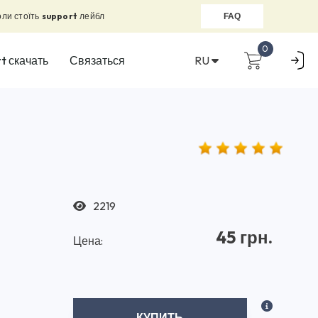
оли стоїть
support
лейбл
FAQ
0
RU
t скачать
Связаться
2219
45 грн.
Цена:
КУПИТЬ