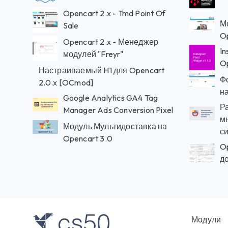
Opencart 2.x - Tmd Point Of
М
Sale
Op
Opencart 2.x - Менеджер
In
модулей "Freyr"
O
Настраиваемый H1 для Opencart
Ф
2.0.x [OCmod]
на
Google Analytics GA4 Tag
Р
Manager Ads Conversion Pixel
м
Модуль Мультидоставка на
с
Opencart 3.0
Op
д
Модули