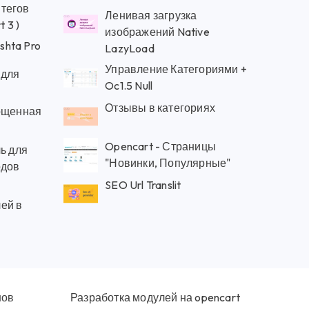
тегов
Ленивая загрузка
 3 )
изображений Native
hta Pro
LazyLoad
Управление Категориями +
 для
Oc1.5 Null
Отзывы в категориях
рощенная
Opencart - Страницы
ль для
"Новинки, Популярные"
одов
SEO Url Translit
ей в
нов
Разработка модулей на opencart