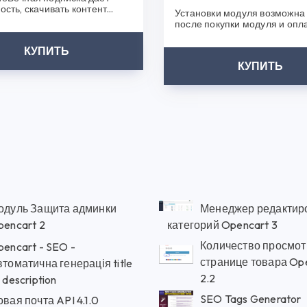
ость, скачивать контент
Установки модуля возможна 
ез ограничения.У Вас
после покупки модуля и опл
я н..
услуги. Мы свяжемся с вами 
КУПИТЬ
КУПИТЬ
одуль Защита админки
Менеджер редактир
pencart 2
категорий Opencart 3
Количество просмот
encart - SEO -
странице товара Open
томатична генерація title
2.2
 description
SEO Tags Generator
вая почта API 4.1.0