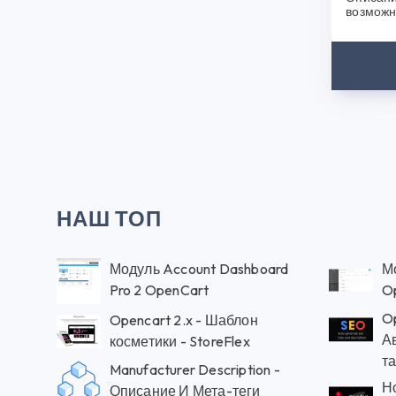
возможн
сайта, б
появитьс
НАШ ТОП
Модуль Account Dashboard
М
Pro 2 OpenCart
O
Op
Opencart 2.x - Шаблон
Ав
косметики - StoreFlex
та
Manufacturer Description -
Но
Описание И Мета-теги