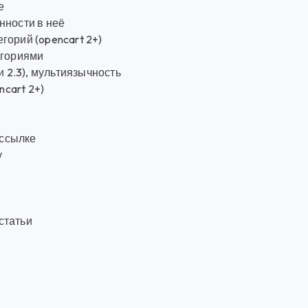
е
нности в неё
горий (opencart 2+)
егориями
ии 2.3), мультиязычность
ncart 2+)
 ссылке
у
статьи