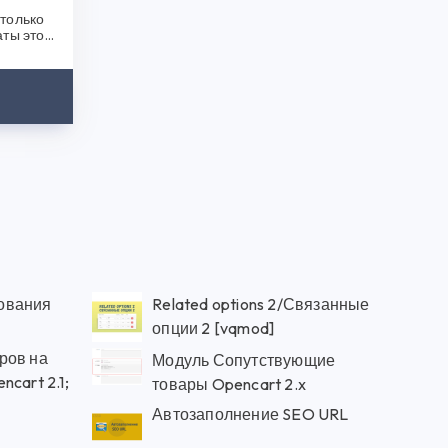
только
аты этой
после..
ования
Related options 2/Связанные
опции 2 [vqmod]
ров на
Модуль Сопутствующие
cart 2.1;
товары Opencart 2.x
Автозаполнение SEO URL