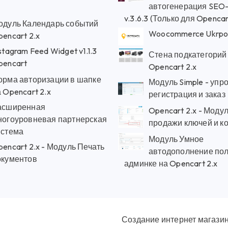
автогенерация SEO-
v.3.6.3 (Только для Opencart
одуль Календарь событий
Woocommerce Ukrpos
encart 2.x
stagram Feed Widget v1.1.3
Стена подкатегорий
pencart
Opencart 2.x
орма авторизации в шапке
Модуль Simple - уп
 Opencart 2.x
регистрация и заказ
асширенная
Opencart 2.x - Моду
ногоуровневая партнерская
продажи ключей и к
истема
Модуль Умное
encart 2.x - Модуль Печать
автодополнение пол
окументов
админке на Opencart 2.x
Создание интернет магази