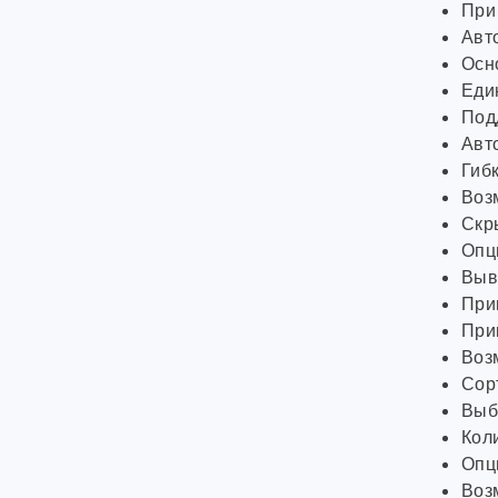
При
Авт
Осно
Еди
Подд
Авто
Гибк
Воз
Скры
Опц
Выв
При
При
Воз
Сор
Выбо
Кол
Опци
Воз