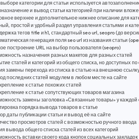
 выборе категории для статьи используется автозаполнени
оназначение и вывод статьи категорией при наличии вложе
вное верхнее и дополнительное нижнее описание для кате
ный, простой и удобный раздел управления статьями и кат
ержка тегов title и h1, стандартный seo url, seopro (до верс
матическая генерация поля seo url из названия статьи (ope
ое построение URL на выбор пользователя (seopro)
можность назначения разных макетов для разных статей
тие статей и категорий из общего списка, но доступных по
ия замены перехода из списка в статью на внешнюю ссылк
од последних статей модулем в любом месте на сайте
крепление к статье похожих статей
крепление к статье сопутствующих товаров магазина
можность замены заголовка «Связанные товары» у каждой 
тировка порядка вывода товаров в статье
р даты публикации статьи и вывод её на сайте
ичество просмотров статей с возможностью ручного ввода
я вывода общего списка статей из всех категорий
можность вставки своего кода кнопок социальных закладок