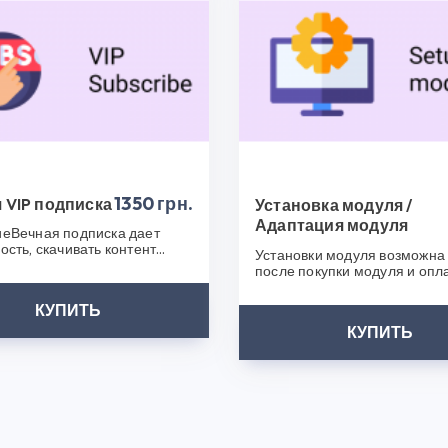
продукта и сможете легко выбрать оптимальное решение дл
ие окна для Opencart 1.5.х-2.1.х 1.0.0 в магазине CS50 п
нный продукт и отличную поддержку. Наши модули и плаг
оналов, что обеспечивает их надежность и безопасность. 
альность вашего интернет-магазина с помощью Мульти-всплы
аших продуктов. Посетите наш интернет-магазин плагинов 
 что выбрали CS50!
1350 грн.
 VIP подписка
Установка модуля /
Адаптация модуля
еВечная подписка дает
ость, скачивать контент
Установки модуля возможна 
ез ограничения.У Вас
после покупки модуля и опл
я н..
услуги. Мы свяжемся с вами 
КУПИТЬ
КУПИТЬ