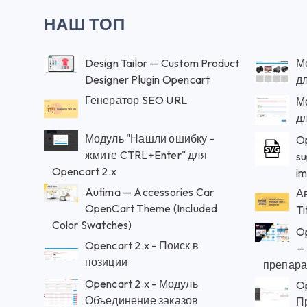
НАШ ТОП
Design Tailor — Custom Product
М
Designer Plugin Opencart
дл
Генератор SEO URL
М
д
Модуль "Нашли ошибку -
Op
жмите CTRL+Enter" для
su
Opencart 2.x
i
Autima — Accessories Car
А
OpenCart Theme (Included
Ti
Color Swatches)
Op
Opencart 2.x - Поиск в
—
позиции
препара
Opencart 2.x - Модуль
Op
Объединение заказов
П