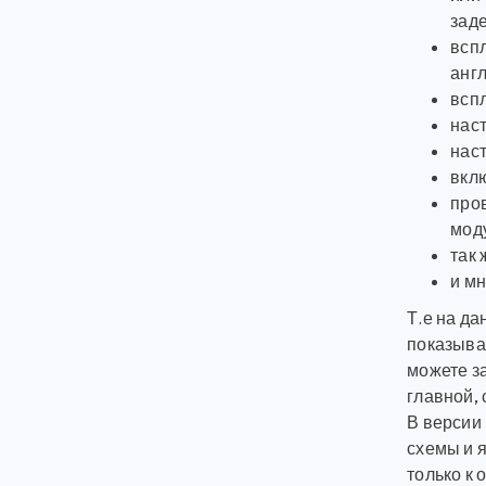
зад
вспл
анг
вспл
нас
наст
вкл
про
мод
так
и мн
Т.е на д
показыват
можете за
главной, 
В версии
схемы и 
только к 