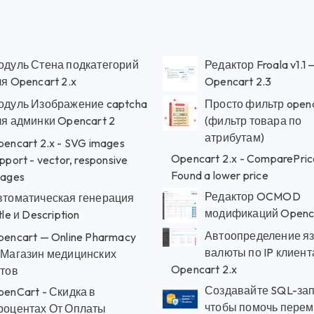
одуль Стена подкатегорий
Редактор Froala v1.1 
я Opencart 2.x
Opencart 2.3
одуль Изображение captcha
Просто фильтр openc
ля админки Opencart 2
(фильтр товара по
атрибутам)
encart 2.x - SVG images
Opencart 2.x - ComparePric
pport - vector, responsive
Found a lower price
mages
Редактор OCMOD
втоматическая генерация
модификаций Openca
tle и Description
Автоопределение яз
encart — Online Pharmacy
валюты по IP клиент
 Магазин медицинских
Opencart 2.x
тов
Создавайте SQL-за
enCart - Скидка в
чтобы помочь перем
роцентах От Оплаты