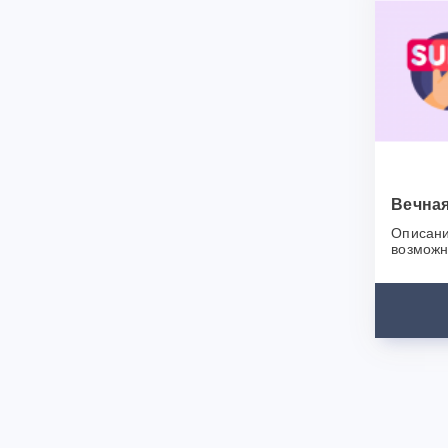
каждого 
всплывающ
качестве
професси
функцион
других н
Спасибо,
Вечная
Описани
возможн
сайта, б
появитьс