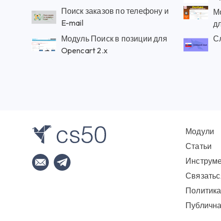
Поиск заказов по телефону и
Мо
E-mail
дл
Модуль Поиск в позиции для
С
Opencart 2.x
Модули
Статьи
Инструм
Связатьс
Политика
Публична