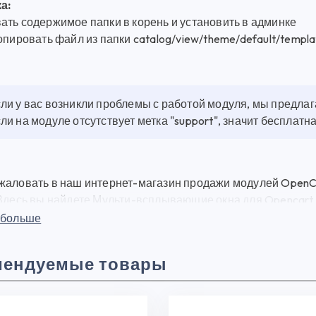
а:
ать содержимое папки в корень и установить в админке
опировать файл из папки catalog/view/theme/default/templat
ли у вас возникли проблемы с работой модуля, мы предла
ли на модуле отсутствует метка "support", значит бесплат
жаловать в наш интернет-магазин продажи модулей OpenCa
Здесь вы найдете Мульти-всплывающие окна для Opencart 1.
и модулей для веб-разработки по выгодным ценам. Мульти-в
 больше
ый инструмент, который позволит вам управлять загрузкам
вать его прямо сейчас. Также, у нас есть возможность ск
мендуемые товары
art 1.5.х-2.1.х 1.0.0 чтобы ознакомиться с его функциона
.х 1.0.0 Мы предлагаем широкий ассортимент модулей и пла
нтернет-магазина и улучшить пользовательский опыт. На 