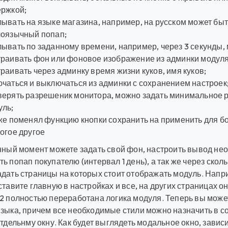
ержкой;
ывать на языке магазина, например, на русском может быт
лоязычный попап;
ывать по заданному времени, например, через 3 секунды, 
траивать фон или фоновое изображение из админки модуля,
раивать через админку время жизни куков, имя куков;
ючаться и выключаться из админки с сохранением настроек
верять разрешеник монитора, можно задать минимальное р
уль;
 же поменял функцию кнопки сохранить на применить для б
огое другое
анный момент можете задать свой фон, настроить вывод н
ь попап покупателю (интервал 1 день), а так же через скол
дать страницы на которых стоит отображать модуль. Напри
ставите главную в настройках и все, на других страницах он
 2 полностью переработана логика модуля. Теперь вы може
языка, причем все необходимые стили можно назначить в с
отдельнму окну. Как будет выглядеть модальное окно, завис