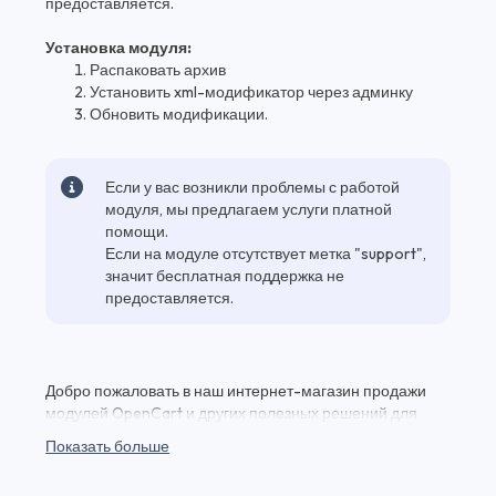
предоставляется.
Установка модуля:
Распаковать архив
Установить xml-модификатор через админку
Обновить модификации.
Если у вас возникли проблемы с работой
модуля, мы предлагаем услуги платной
помощи.
Если на модуле отсутствует метка "support",
значит бесплатная поддержка не
предоставляется.
Добро пожаловать в наш интернет-магазин продажи
модулей OpenCart и других полезных решений для
вашего веб-проекта! Здесь вы найдете Модуль
Показать больше
Количество товара на складе Opencart 2.x и множество
других качественных плагинов и модулей для веб-