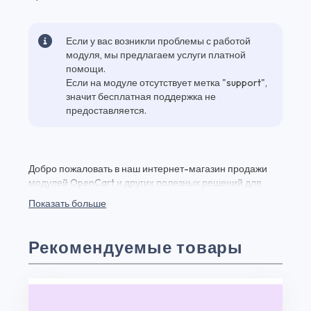
Если у вас возникли проблемы с работой
модуля, мы предлагаем услуги платной
помощи.
Если на модуле отсутствует метка "support",
значит бесплатная поддержка не
предоставляется.
Добро пожаловать в наш интернет-магазин продажи
модулей OpenCart и других полезных решений для
вашего веб-проекта! Здесь вы найдете Уведомление о
Показать больше
поступлении товара v2.0.1 и множество других
качественных плагинов и модулей для веб-разработки
по выгодным ценам. Уведомление о поступлении
Рекомендуемые товары
товара v2.0.1 - это мощный инструмент, который
позволит вам управлять загрузками на вашем сайте. Вы
можете приобрести и начать использовать его прямо
сейчас. Также, у нас есть возможность скачать
бесплатную версию Уведомление о поступлении