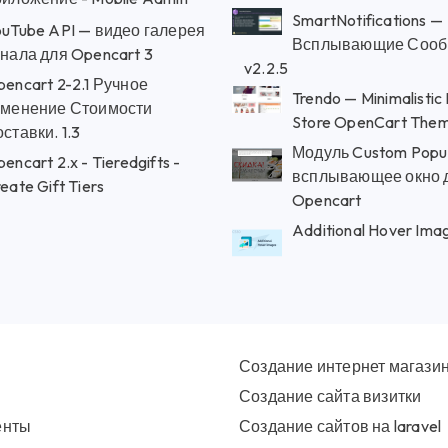
SmartNotifications —
ouTube API — видео галерея
Всплывающие Соо
нала для Opencart 3
v2.2.5
encart 2-2.1 Ручное
Trendo — Minimalistic
зменение Стоимости
Store OpenCart The
ставки. 1.3
Модуль Custom Pop
encart 2.x - Tieredgifts -
всплывающее окно 
eate Gift Tiers
Opencart
Additional Hover Ima
Создание интернет магази
Создание сайта визитки
енты
Создание сайтов на laravel