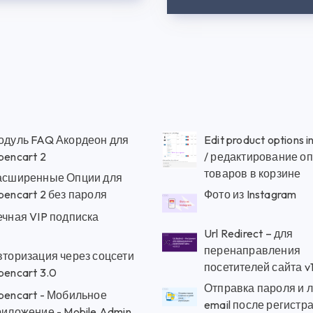
одуль FAQ Акордеон для
Edit product options in
pencart 2
/ редактирование о
товаров в корзине
асширенные Опции для
encart 2 без пароля
Фото из Instagram
ечная VIP подписка
Url Redirect – для
перенаправления
вторизация через соцсети
посетителей сайта v1
pencart 3.0
Отправка пароля и л
pencart - Мобильное
email после регистр
риложение - Mobile Admin