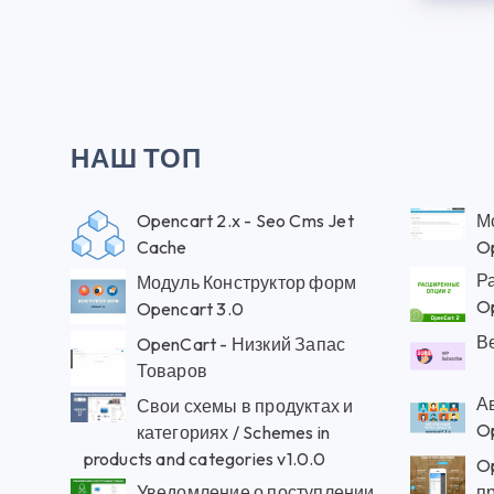
НАШ ТОП
Opencart 2.x - Seo Cms Jet
М
Cache
O
Р
Модуль Конструктор форм
Op
Opencart 3.0
В
OpenCart - Низкий Запас
Товаров
А
Свои схемы в продуктах и
O
категориях / Schemes in
products and categories v1.0.0
O
Уведомление о поступлении
п