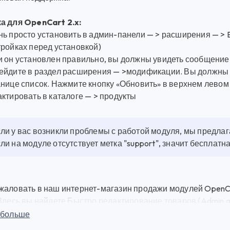
а для OpenCart 2.x:
ь просто установить в админ-панели — > расширения — > Ext
тройках перед установкой)
и он установлен правильно, вы должны увидеть сообщени
ейдите в раздел расширения — >модификации. Вы должны у
нице список. Нажмите кнопку «Обновить» в верхнем левом 
ктировать в каталоге — > продукты
ли у вас возникли проблемы с работой модуля, мы предла
ли на модуле отсутствует метка "support", значит бесплат
жаловать в наш интернет-магазин продажи модулей OpenCa
Здесь вы найдете Быстро редактирование товаров (Admin quick
о других качественных плагинов и модулей для веб-разра
 больше
Admin quick edit product for OpenCart 1.5x, 2.x, 3.x) - это