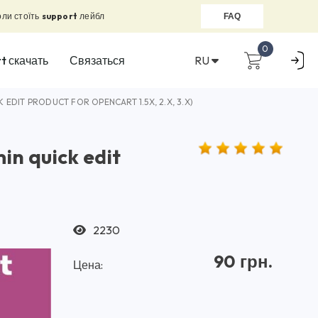
оли стоїть
support
лейбл
FAQ
0
RU
t скачать
Связаться
IT PRODUCT FOR OPENCART 1.5X, 2.X, 3.X)
n quick edit
2230
90 грн.
Цена: