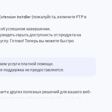
ension Installer (пожалуйста, включите FTP в
е об успешном завершении.
видеть скрыть доступность от продукта на
углу. Готово! Теперь вы можете быстро
гаем услуги платной помощи.
ная поддержка не предоставляется.
rt и других полезных решений для вашего веб-
 edit product for OpenCart 1.5x, 2.x, 3.x) и
ботки по выгодным ценам. Быстро редактирование
 мощный инструмент, который позволит вам управлять