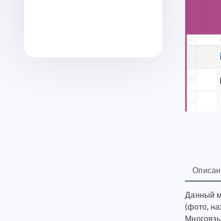
Описан
Данный м
(фото, на
Многоязы