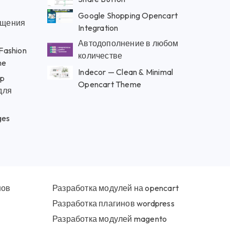
Google Shopping Opencart
бщения
Integration
Автодополнение в любом
 Fashion
количестве
me
Indecor — Clean & Minimal
up
Opencart Theme
для
ges
нов
Разработка модулей на opencart
Разработка плагинов wordpress
Разработка модулей magento