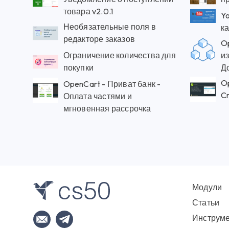
товара v2.0.1
Y
Необязательные поля в
ка
редакторе заказов
Op
Ограничение количества для
и
покупки
До
Op
OpenCart - Приват банк -
Cr
Оплата частями и
мгновенная рассрочка
Модули
Статьи
Инструм