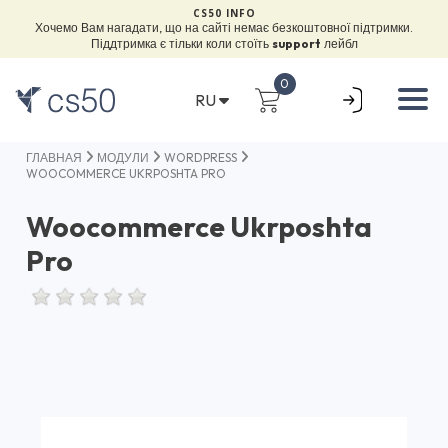
CS50 INFO
Хочемо Вам нагадати, що на сайті немає безкоштовної підтримки.
Піддтримка є тільки коли стоїть
support
лейбл
0
RU
ГЛАВНАЯ
МОДУЛИ
WORDPRESS
WOOCOMMERCE UKRPOSHTA PRO
Woocommerce Ukrposhta
Pro