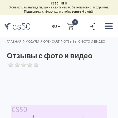
CS50 INFO
Хочемо Вам нагадати, що на сайті немає безкоштовної підтримки.
Піддтримка є тільки коли стоїть
support
лейбл
0
RU
ГЛАВНАЯ
МОДУЛИ
OPENCART
ОТЗЫВЫ С ФОТО И ВИДЕО
Отзывы с фото и видео