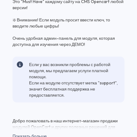
Это "Must Have" каждому сайту на CMS Opencart любой
версии!
❇️ Внимание! Если модуль просит ввести ключ, то
вводите любые цифры!
Очень удобная админ-панель для модуля, которая
доступна для изучения через ДЕМО!
Если у вас возникли проблемы с работой
модуля, мы предлагаем услуги платной
помощи.
Если на модуле отсутствует метка "support",
значит бесплатная поддержка не
предоставляется.
Добро пожаловать в наш интернет-магазин продажи
модулей OpenCart и других полезных решений для
вашего веб-проекта! Здесь вы найдете Отзывы с фото и
Показать больше