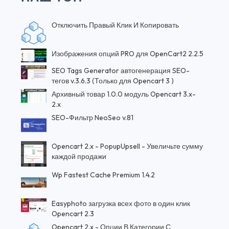
Отключить Правый Клик И Копировать
Изображения опций PRO для OpenCart2 2.2.5
SEO Tags Generator автогенерация SEO-
тегов v.3.6.3 (Только для Opencart 3 )
Архивный товар 1.0.0 модуль Opencart 3.x-
2.x
SEO-Фильтр NeoSeo v.81
Opencart 2.x - PopupUpsell - Увеличьте сумму
каждой продажи
Wp Fastest Cache Premium 1.4.2
Easyphoto загрузка всех фото в один клик
Opencart 2.3
Opencart 2.x - Опции В Категории С