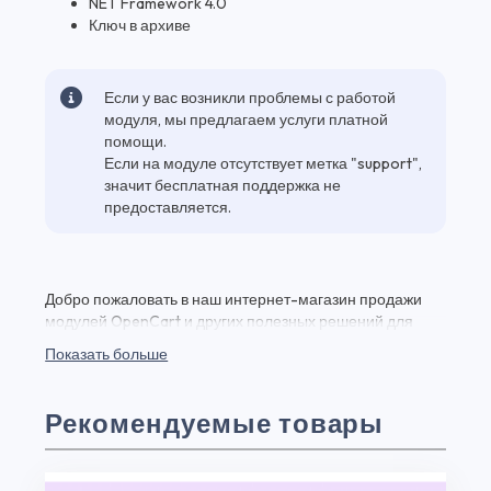
NET Framework 4.0
Ключ в архиве
Если у вас возникли проблемы с работой
модуля, мы предлагаем услуги платной
помощи.
Если на модуле отсутствует метка "support",
значит бесплатная поддержка не
предоставляется.
Добро пожаловать в наш интернет-магазин продажи
модулей OpenCart и других полезных решений для
вашего веб-проекта! Здесь вы найдете Генератор
Показать больше
модулей для Opencart 2, 3 - Украинская версия и
множество других качественных плагинов и модулей
для веб-разработки по выгодным ценам. Генератор
Рекомендуемые товары
модулей для Opencart 2, 3 - Украинская версия - это
мощный инструмент, который позволит вам управлять
загрузками на вашем сайте. Вы можете приобрести и