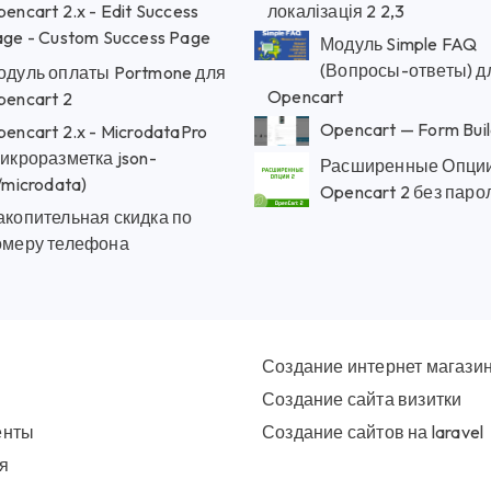
encart 2.x - Edit Success
локалізація 2 2,3
ge - Custom Success Page
Модуль Simple FAQ
(Вопросы-ответы) д
одуль оплаты Portmone для
Opencart
pencart 2
Opencart — Form Buil
encart 2.x - MicrodataPro
икроразметка json-
Расширенные Опции
/microdata)
Opencart 2 без паро
акопительная скидка по
омеру телефона
Создание интернет магази
Создание сайта визитки
енты
Создание сайтов на laravel
я