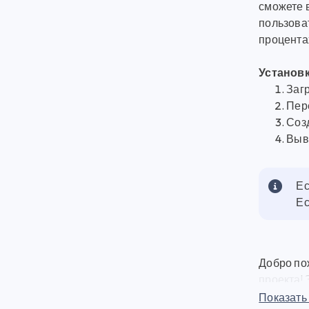
сможете 
пользоват
процента
Установк
Загр
Пер
Созд
Выв
Ес
Ес
Добро по
проекта!
и модуле
Показать