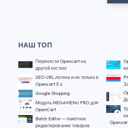
НАШ ТОП
Перенести Opencart на
O
другой хостинг
к
SEO URL логина и не только в
P
Opencart 3.x
З
Op
Google Shopping
Д
Модуль MEGAMENU PRO для
У
OpenCart
к
Batch Editor — пакетное
Opencar
редактирование товаров