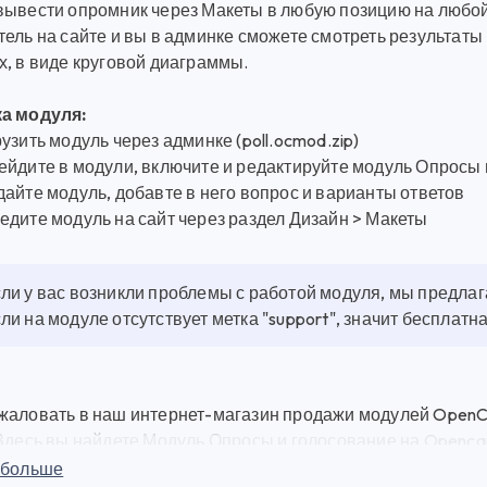
вывести опромник через Макеты в любую позицию на любой
ель на сайте и вы в админке сможете смотреть результаты 
х, в виде круговой диаграммы.
а модуля:
узить модуль через админке (poll.ocmod.zip)
ейдите в модули, включите и редактируйте модуль Опросы 
айте модуль, добавте в него вопрос и варианты ответов
едите модуль на сайт через раздел Дизайн > Макеты
ли у вас возникли проблемы с работой модуля, мы предла
ли на модуле отсутствует метка "support", значит бесплат
жаловать в наш интернет-магазин продажи модулей OpenCa
 Здесь вы найдете Модуль Опросы и голосование на Opencar
й для веб-разработки по выгодным ценам. Модуль Опросы и
 больше