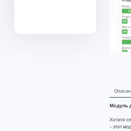
Описан
Модуль д
Хотите с
- этот мо