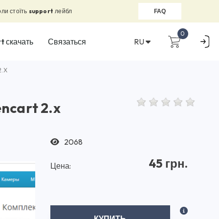
оли стоїть
support
лейбл
FAQ
0
RU
t скачать
Связаться
.X
ncart 2.x
2068
45 грн.
Цена:
КУПИТЬ