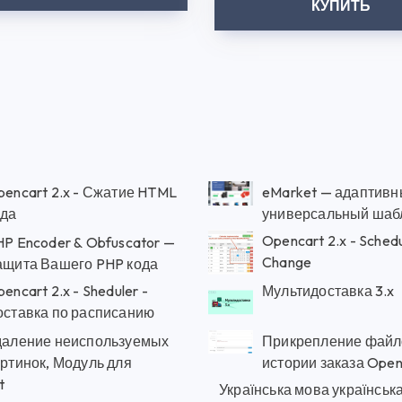
КУПИТЬ
pencart 2.x - Сжатие HTML
eMarket — адаптивн
ода
универсальный шаб
Opencart 2.x - Schedu
HP Encoder & Obfuscator —
Change
ащита Вашего PHP кода
encart 2.x - Sheduler -
Мультидоставка 3.x
оставка по расписанию
даление неиспользуемых
Прикрепление файл
артинок, Модуль для
истории заказа Open
t
Українська мова українськ