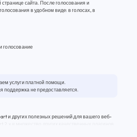
 странице сайта. После голосования и
голосования в удобном виде: в голосах, в
и голосование
гаем услуги платной помощи.
ная поддержка не предоставляется.
rt и других полезных решений для вашего веб-
t 2.x и множество других качественных плагинов
 голосование на Opencart 2.x - это мощный