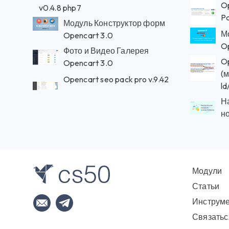
Op
v0.4.8 php7
Pa
Модуль Конструктор форм
М
Opencart 3.0
O
Фото и Видео Галерея
Op
Opencart 3.0
(м
Opencart seo pack pro v.9.42
ld
Н
н
Модули
Статьи
Инструм
Связатьс