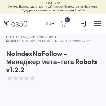
CS50 INFO
Хочемо Вам нагадати, що на сайті немає безкоштовної підтримки.
Піддтримка є тільки коли стоїть
support
лейбл
0
RU
ГЛАВНАЯ
МОДУЛИ
OPENCART
NOINDEXNOFOLLOW – МЕНЕДЖЕР МЕТА-ТЕГА ROBOTS V1.2.2
NoIndexNoFollow –
Менеджер мета-тега Robots
v1.2.2