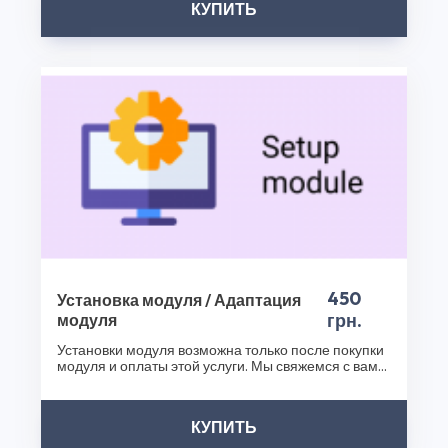
КУПИТЬ
разработаны опытной командой профессионалов, что
обеспечивает их надежность и безопасность. Не
упустите возможность обогатить функциональность
вашего интернет-магазина с помощью Модуль вывода
категорий для OpenCart 2.3. Процесс создания модуля.
и других наших продуктов. Посетите наш интернет-
магазин плагинов уже сегодня и сделайте ваш бизнес
еще успешнее!
Спасибо, что выбрали CS50!
450
Установка модуля / Адаптация
грн.
модуля
Установки модуля возможна только после покупки
модуля и оплаты этой услуги. Мы свяжемся с вами
после..
КУПИТЬ