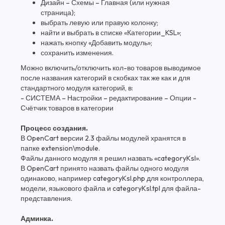
Дизайн – Схемы – Главная (или нужная
страница);
выбрать левую или правую колонку;
найти и выбрать в списке «Категории_KSL»;
нажать кнопку «Добавить модуль»;
сохранить изменения.
Можно включить/отключить кол-во товаров выводимое
после названия категорий в скобках так же как и для
стандартного модуля категорий, в:
- СИСТЕМА – Настройки – редактирование – Опции -
Счётчик товаров в категории
Процесс создания.
В OpenCart версии 2.3 файлы модулей хранятся в
папке extension\module.
Файлы данного модуля я решил назвать «categoryKsl».
В OpenCart принято назвать файлы одного модуля
одинаково, например categoryKsl.php для контроллера,
модели, языкового файла и categoryKsl.tpl для файла-
представления.
Админка.