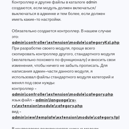
Контроллер и другие файлы в каталоге admin
создаются, если модуль должен включаться/
выключаться в админке и тем более, если должен
иметь какие-то настройки.
Обязательно создается контроллер. В нашем случае
это:
admin\controller\extension\module\categoryKsl.php
При разработке своего модуля, проще всего
скопировать контроллер другого, стандартного модуля
(желательно похожего по функционалу) и вносить свои
изменения, чтобы ничего не забыть прописать. Для
написания админ-части данного модуля, я
использовал файлы стандартного модуля категорий и
менял под свои нужды:
контроллер -
admin\controller\extension\module\category.php
язык.файл -
admin\language\ru-
ru\extension\module\category.php
вид -
admin\view\template\extension\module\category.tpl
В контроллере подключаются нужные модели,