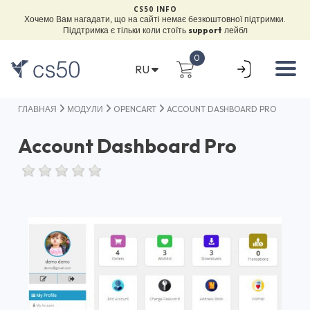
CS50 INFO
Хочемо Вам нагадати, що на сайті немає безкоштовної підтримки.
Піддтримка є тільки коли стоїть
support
лейбл
0
RU
ГЛАВНАЯ
МОДУЛИ
OPENCART
ACCOUNT DASHBOARD PRO
Account Dashboard Pro