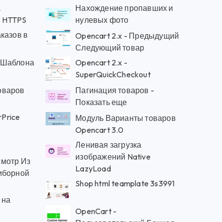
L
Нахождение пропавших и
te HTTPS
нулевых фото
казов в
Opencart 2.x - Предыдущий
Следующий товар
 Шаблона
Opencart 2.x -
SuperQuickCheckout
оваров
Пагинация товаров -
Показать еще
rPrice
Модуль Варианты товаров
Opencart 3.0
Ленивая загрузка
изображений Native
смотр Из
LazyLoad
иборной
Shop html teamplate 3s3991
 на
OpenCart -