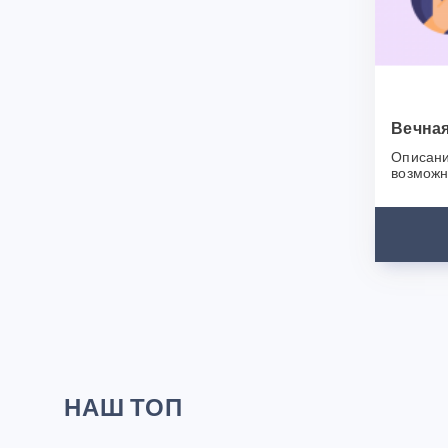
помощью 
магазин 
Спасибо,
Вечная
Описани
возможн
сайта, б
появитьс
НАШ ТОП