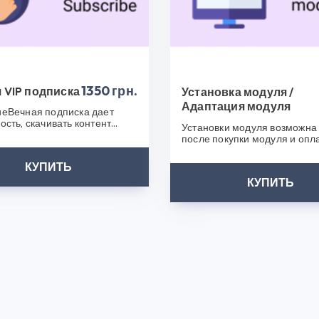
Модуль Менеджер вкладок в товарах Opencart 2.x и других
плагинов уже сегодня и сделайте ваш бизнес еще успешнее
 что выбрали CS50!
1350 грн.
 VIP подписка
Установка модуля /
Адаптация модуля
еВечная подписка дает
ость, скачивать контент
Установки модуля возможна 
ез ограничения.У Вас
после покупки модуля и опл
я н..
услуги. Мы свяжемся с вами 
КУПИТЬ
КУПИТЬ