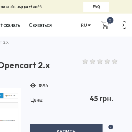
оли стоїть
support
лейбл
FAQ
0
RU
t скачать
Связаться
 2.X
Opencart 2.x
1896
45 грн.
Цена:
КУПИТЬ