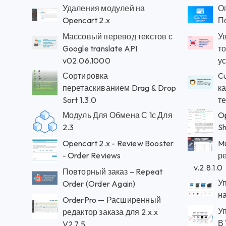
Удаления модулей на
Оп
Opencart 2.x
П
Массовый перевод текстов с
У
Google translate API
то
v02.06.1000
ус
Сортировка
Cu
перетаскиванием Drag & Drop
ка
Sort 1.3.0
те
Модуль Для Обмена С 1с Для
Op
2.3
Sh
Opencart 2.x - Review Booster
Mu
- Order Reviews
р
v.2.8.1.0
Повторный заказ – Repeat
У
Order (Order Again)
н
OrderPro — Расширенный
У
редактор заказа для 2.x.x
В 
V2.7.5