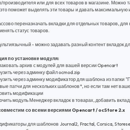
и/производителя или для всех товаров в магазине. Можно 
 это поможет выделять эти товары и давать максимальную
ссово переназначать вкладки для отдельных товаров, для к
менять статус товаров.
ультиязычный - можно задавать разный контент вкладок дл
ия по установке модуля:
паковать архив с модулей для вашей версии Opencart
узить через админку файл ocmod.zip
узить через админку модификатор для шаблона из папки "
вые патчи для нескольких шаблонов*, но если там нет ваше
овить модификации
ючить модуль Менеджер вкладок в товарах, добавить вклад
овместим со всеми версиями Opencart / ocStore 2.x
дификаторы для шаблонов Journal2, Fractal, Corsica, Storese