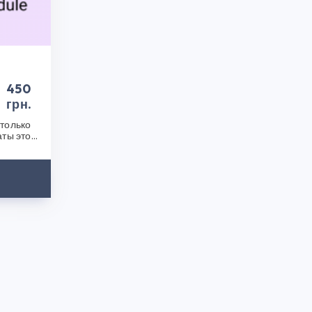
 наших продуктов. Посетите наш интернет-
!
450
грн.
только
аты этой
после..