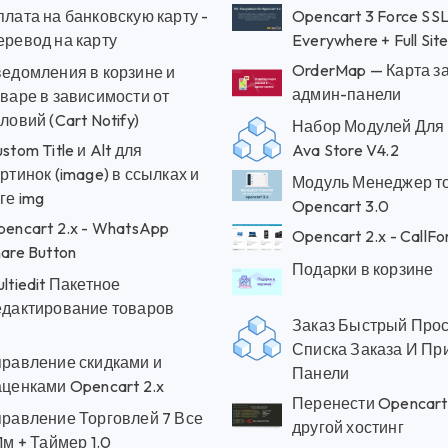
лата на банковскую карту -
Opencart 3 Force SS
еревод на карту
Everywhere + Full Si
OrderMap — Карта за
ведомления в корзине и
админ-панели
варе в зависимости от
ловий (Cart Notify)
Набор Модулей Для
stom Title и Alt для
Ava Store V4.2
ртинок (image) в ссылках и
Модуль Менеджер т
ге img
Opencart 3.0
encart 2.x - WhatsApp
Opencart 2.x - CallFo
are Button
Подарки в корзине
ltiedit Пакетное
едактирование товаров
Заказ Быстрый Про
Списка Заказа И Пр
правление скидками и
Панели
аценками Opencart 2.x
Перенести Opencart
правление Торговлей 7 Все
другой хостинг
1м + Таймер 1.0