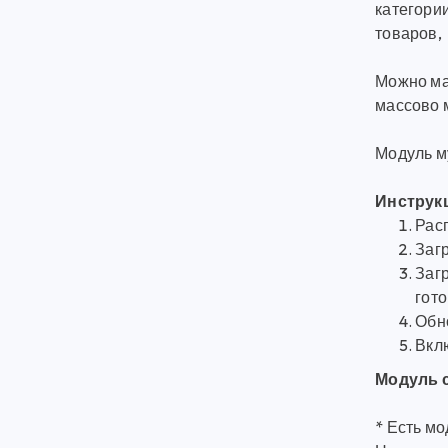
категори
товаров,
Можно ма
массово 
Модуль м
Инструкц
Рас
Загр
Загр
гото
Обн
Вкл
Модуль с
* Есть мо