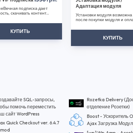
Установка модуля /
Адаптация модуля
еВечная подписка дает
ость, скачивать контент
Установки модуля возможна 
ез ограничения.У Вас
после покупки модуля и опл
я н..
услуги. Мы свяжемся с вами 
КУПИТЬ
КУПИТЬ
оздавайте SQL-запросы,
Rozetka Delivery (До
тобы помочь переместить
отделение Розетки)
аш сайт WordPress
Boost - Ускоритель O
ax Quick Checkout ver. 6.4.7
Ajax Загрузка Модул
cmod
[wp] Wp Amp - Accel