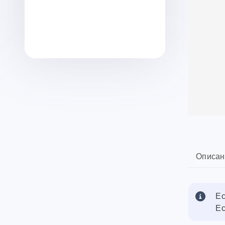
Описан
Ес
Ес