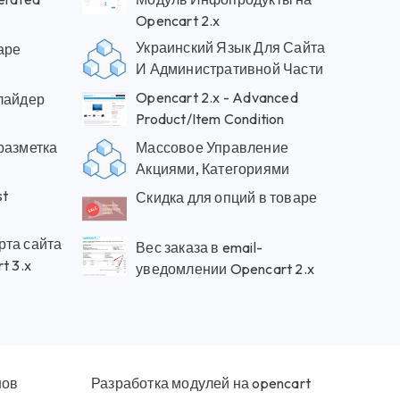
Opencart 2.x
Украинский Язык Для Сайта
аре
И Административной Части
Opencart 2.x - Advanced
Слайдер
Product/Item Condition
разметка
Массовое Управление
3
Акциями, Категориями
st
Скидка для опций в товаре
рта сайта
Вес заказа в email-
t 3.x
уведомлении Opencart 2.x
нов
Разработка модулей на opencart