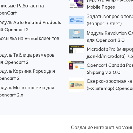
 письме Работает на
Mobile Pages
penCart
Задать вопрос о тов
дуль Auto Related Products
(Вопрос-Ответ)
я Opencart 2
Модуль Revolution 
ссылка на E-mail клиентов
для Opencart 3.0
MicrodataPro (микро
одуль Таблица размеров
json-ld/microdata) 7.
я Opencart 2
Opencart Canada Po
одуль Корзина Popup для
Shipping v.2.0.0
pencart 2
Сверхскоростная ка
одуль Мы в соцсетях для
(FX Sitemap) Opencar
encart 2.x
Создание интернет магази