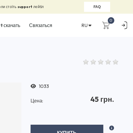
оли стоїть
support
лейбл
FAQ
0
RU
t скачать
Связаться
1033
45 грн.
Цена:
КУПИТЬ