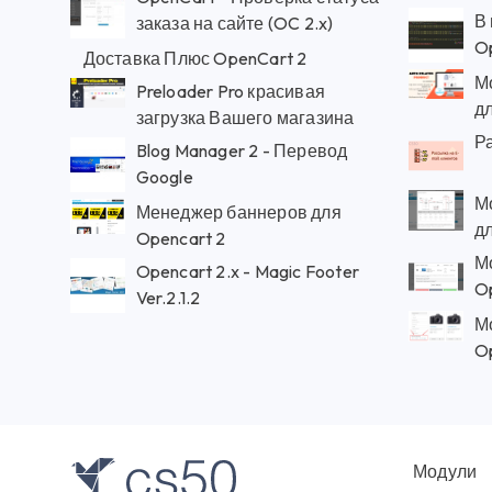
В
заказа на сайте (OC 2.x)
O
Доставка Плюс OpenCart 2
Мо
Preloader Pro красивая
дл
загрузка Вашего магазина
Ра
Blog Manager 2 - Перевод
Google
М
Менеджер баннеров для
дл
Opencart 2
М
Opencart 2.x - Magic Footer
O
Ver.2.1.2
М
Op
Модули