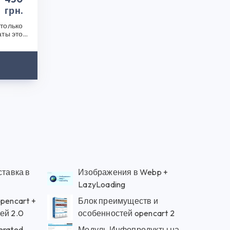
грн.
только
аты этой
после..
ставка в
Изображения в Webp +
LazyLoading
pencart +
Блок преимуществ и
ей 2.0
особенностей opencart 2
erated
Модуль Инфопродукты на