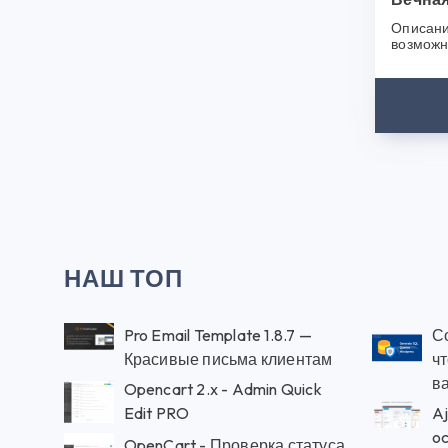
Описани
возможн
сайта, б
появитьс
НАШ ТОП
Pro Email Template 1.8.7 —
С
Красивые письма клиентам
ч
в
Opencart 2.x - Admin Quick
Edit PRO
Aj
o
OpenCart - Проверка статуса