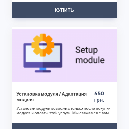
разработаны опытной командой профессионалов, что
КУПИТЬ
обеспечивает их надежность и безопасность. Не
упустите возможность обогатить функциональность
вашего интернет-магазина с помощью Авторизация по
телефону или E-Mail в OpenCart 2.3.x, 3.x и других
наших продуктов. Посетите наш интернет-магазин
плагинов уже сегодня и сделайте ваш бизнес еще
успешнее!
Спасибо, что выбрали CS50!
450
Установка модуля / Адаптация
грн.
модуля
Установки модуля возможна только после покупки
модуля и оплаты этой услуги. Мы свяжемся с вами
после..