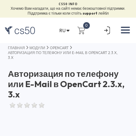
CS50 INFO
Хочемо Вам нагадати, що на сайті немає безкоштовної підтримки.
Піддтримка є тільки коли стоїть
support
лейбл
0
RU
ГЛАВНАЯ
МОДУЛИ
OPENCART
АВТОРИЗАЦИЯ ПО ТЕЛЕФОНУ ИЛИ E-MAIL В OPENCART 2.3.X,
3.X
Авторизация по телефону
или E-Mail в OpenCart 2.3.x,
3.x