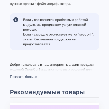
нужные правки в файл модификатора.
Если у вас возникли проблемы с работой
модуля, мы предлагаем услуги платной
помощи.
Если на модуле отсутствует метка "support",
значит бесплатная поддержка не
предоставляется.
Добро пожаловать в наш интернет-магазин продажи
модулей OpenCart и других полезных решений для
вашего веб-проекта! Здесь вы найдете Agree Contact
Показать больше
Form и множество других качественных плагинов и
модулей для веб-разработки по выгодным ценам.
Agree Contact Form - это мощный инструмент, который
Рекомендуемые товары
позволит вам управлять загрузками на вашем сайте. Вы
можете приобрести и начать использовать его прямо
сейчас. Также, у нас есть возможность скачать
бесплатную версию Agree Contact Form чтобы