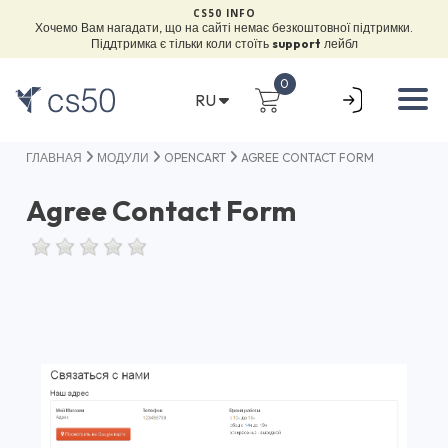
CS50 INFO
Хочемо Вам нагадати, що на сайті немає безкоштовної підтримки.
Піддтримка є тільки коли стоїть
support
лейбл
0
RU
ГЛАВНАЯ
МОДУЛИ
OPENCART
AGREE CONTACT FORM
Agree Contact Form