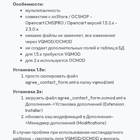
Особенности:
мультиязычность
совместим с ocStore / OCSHOP -
Opencart.CMS|PRO / Opencart версий 1.5.2.x -
2.3.0.x
никакие файлы не заменяет, все изменения
через VQMOD/OCMOD
не создает дополнительных полей и таблиц в БД
для 1.5.x требуется VQMOD
для 2.x используется OCMOD
Установка 1.5x:
просто скопировать файл
agree_contact_form.xml в папку vqmod/xml
Установка 2x:
загрузить файл agree_contact_form.ocmod.xml в
Дополнения->Установка дополнений (Extension
Installer)
обновить кэш модификаций в Дополнения-
>Менеджер дополнений (Modifications)
В случае проблем при использовании нестандартного
шаблона - смотреть логи VQMOD/OCMOD и вносить