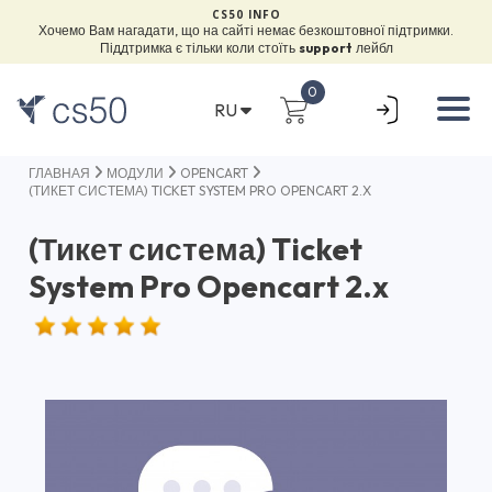
CS50 INFO
Хочемо Вам нагадати, що на сайті немає безкоштовної підтримки.
Піддтримка є тільки коли стоїть
support
лейбл
0
RU
ГЛАВНАЯ
МОДУЛИ
OPENCART
(ТИКЕТ СИСТЕМА) TICKET SYSTEM PRO OPENCART 2.X
(Тикет система) Ticket
System Pro Opencart 2.x