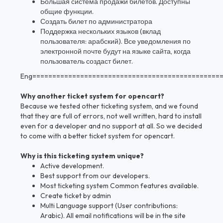
Большая система продажи билетов. Доступны
общие функции.
Создать билет по администратора
Поддержка нескольких языков (вклад
пользователя: арабский). Все уведомления по
электронной почте будут на языке сайта, когда
пользователь создаст билет.
Eng===============================================
Why another ticket system for opencart?
Because we tested other ticketing system, and we found
that they are full of errors, not well written, hard to install
even for a developer and no support at all. So we decided
to come with a better ticket system for opencart.
Why is this ticketing system unique?
Active development.
Best support from our developers.
Most ticketing system Common features available.
Create ticket by admin
Multi Language support (User contributions:
Arabic). All email notifications will be in the site