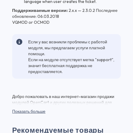
language when user creates the ticket.
Поддерживаемые версии:
2.x.x — 2.3.0.2 Последнее
обновление: 06.03.2018
VQMOD or OCMOD
Если у вас возникли проблемы с работой
модуля, мы предлагаем услуги платной
помощи.
Если на модуле отсутствует метка "support",
значит бесплатная поддержка не
предоставляется.
Добро пожаловать в наш интернет-магазин продажи
модулей OpenCart и других полезных решений для
вашего веб-проекта! Здесь вы найдете (Тикет система)
Показать больше
Ticket System Pro Opencart 2.x и множество других
качественных плагинов и модулей для веб-разработки
по выгодным ценам. (Тикет система) Ticket System Pro
Рекомендуемые товары
Opencart 2.x - это мощный инструмент, который