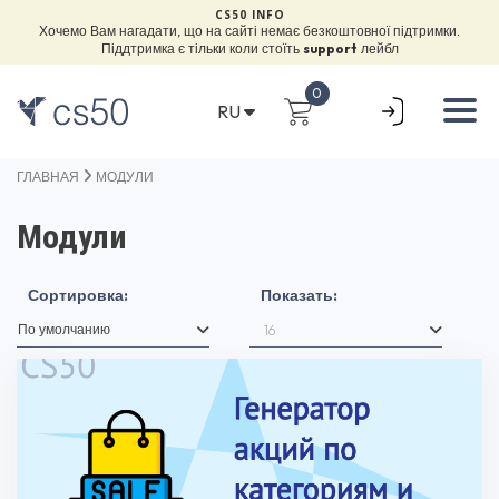
CS50 INFO
Хочемо Вам нагадати, що на сайті немає безкоштовної підтримки.
Піддтримка є тільки коли стоїть
support
лейбл
0
RU
ГЛАВНАЯ
МОДУЛИ
Модули
Сортировка:
Показать: