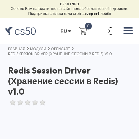
CS50 INFO
Хочемо Вам нагадати, що на сайті немає безкоштовної підтримки.
Піддтримка є тільки коли стоїть
support
лейбл
0
RU
ГЛАВНАЯ
МОДУЛИ
OPENCART
REDIS SESSION DRIVER (ХРАНЕНИЕ СЕССИИ В REDIS) V1.0
Redis Session Driver
(Хранение сессии в Redis)
v1.0