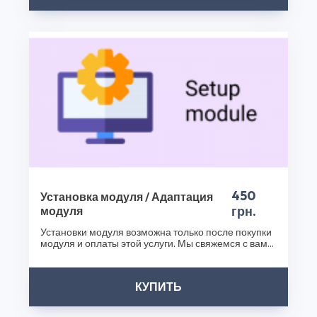
вашего интернет-магазина с помощью Redis Session
Driver (Хранение сессии в Redis) v1.0 и других наших
продуктов. Посетите наш интернет-магазин плагинов
уже сегодня и сделайте ваш бизнес еще успешнее!
Спасибо, что выбрали CS50!
450
Установка модуля / Адаптация
грн.
модуля
Установки модуля возможна только после покупки
модуля и оплаты этой услуги. Мы свяжемся с вами
после..
КУПИТЬ