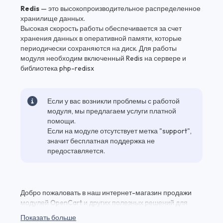
Redis
— это высокопроизводительное распределенное
хранилище данных.
Высокая скорость работы обеспечивается за счет
хранения данных в оперативной памяти, которые
периодически сохраняются на диск. Для работы
модуля необходим включенный Redis на сервере и
библиотека php-redisx
Если у вас возникли проблемы с работой
модуля, мы предлагаем услуги платной
помощи.
Если на модуле отсутствует метка "support",
значит бесплатная поддержка не
предоставляется.
Добро пожаловать в наш интернет-магазин продажи
модулей OpenCart и других полезных решений для
вашего веб-проекта! Здесь вы найдете Redis Session
Показать больше
Driver (Хранение сессии в Redis) v1.0 и множество